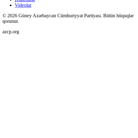
Videolar
©
2026
Güney Azərbaycan Cümhuriyyət Partiyası.
Bütün hüquqlar
qorunur.
azcp.org