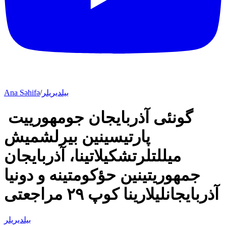
بیلدیریلر
/
Ana Səhifə
گونئی آذربایجان جومهورییت
پارتیسینین بیرلشمیش
میللتلرتشکیلاتینا، آذربایجان
جمهوریتینین حؤکومتینه و دونیا
آذربایجانلیلارینا کوپ ۲۹ مراجعتی
بیلدیریلر