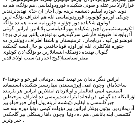
قرارلارلا سرعتله و صونی شکیلده قورودولماسی، هم بؤلگه، هم ده
دونیا عوذره ایقلیم ديَیشمه لرینه یول آچان ان جدّی تهدیدلردندیر
چونکی اورمو گؤلونون قورودولماسی ایله هم اطراف بؤلگه لرین
کوتلوی شکیلده دوز چؤلونه چئوریلمه سینه هم ده بؤلگه
ائکوسیستئمینین آچیق شکیلده مهو ائدیلمسی پلانلانیر. ایرانین گونئی
آذربایجاندا طبیعته قارشی سرگیلدیغی بو توتوم، یالنیز بیزلری یوخ !
قونشو تورکیه ،آذربایجان، ائرمنیستان و باشقا اطراف دؤولتلری ده
چئوره فلاکتلری ایله اوز اوزه قویاجاقدیر. بو حال ایسه گلجکده
گلوبال تهدیده دؤنمکله اینسانلارین بو بؤلگه’دن کوتلوی
میقراسیاسینا(کوچ اجباری) سبب اولاجاقدیر ‌
۲- ایرانین دیگر یاندان بیر تهدید کیمی دونیانی قورخو و خوفدا
ساخلاماق اوچون اتمی اِنِرژیسیندن نظارتسیز شکیلده ایستیفاده
ائتمسی، اتمی فعالیتلر و اونلاردان آتیقلارین ایرانین هر یئرینده
اؤزللیکله ده گونئی آذربایجاندا یئرله شدیرمسی ده اطراف موحیطین
چیرکلنمسی و ایقلیم ديَیشمه لرینه یول آچان قورخولو بیر
آددیملاردیر. بوتون بونلار ایرانین بیر دؤولت کیمی دونیا دوزه نینه ضد
گئتمسی ایله یاناشی، هم ده دونیا اوچون داها ریسکلی بیر گلجکدن
خبر وئریر .