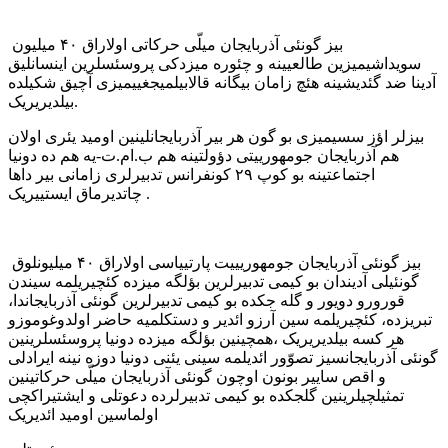
بیز گونئی آذربایجان میلّی حرکاتی اولاراق ۴۰ میلیون
سویداشیمیزین طالعیینه و چئوره میزدکی پروسئسلرین اینسانلیق
آدینا ضد گئدیشینه هئچ زامان بیگانه قالابیلمیجغییمیزی آچیق شکیلده
بیلدیریریک.
بیزلر اؤز سسیمیزی بو گون هر بیر آذربایجانلینین اومید یئری اولان
هم آذربایجان جومهورییتی دؤولتینه هم ب.ام.ت-یه هم ده دونیا
اجتماعتینه بو کوپ ۲۹ کونفرانس تدبیرلری زامانی بیر داها
چاتدیرماق ایستییریک .
بیز گونئی آذربایجان جومهوریییت پارتییاسی اولاراق ۴۰ میلیونلوق
گونئیلی آدیندان بو کیمی تدبیرلرین بؤلگه میزده کئچیریلمه سیندن
قورورو دویور و گله جکده بو کیمی تدبیرلرین گونئی آذربایجاندا،
تبریزده، کئچیریلمه سین آرزو ائدیر و دستکلمیه حاضر اولدوغوموزو
هر کسه بیلدیریریک ،همچینین بؤلگه میزده دونیا پروسئسلرینین
گونئی آذربایجانسیز تصوّور ائدیلمه سینی یئنی دونیا دوزه نینه ایرادلی
و اقص ساییر بونون اوچون گونئی آذربایجان میلّی حرکاتینین
تمثیلچیلرینین گلجکده بو کیمی تدبیرلرده دعوتلی و ایشتیراکچی
اولماسین اومید ائدیریک