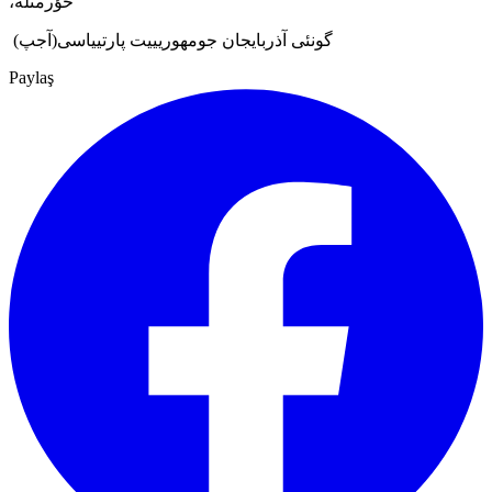
،حؤرمتله
گونئی
آذربایجان جومهوریییت پارتییاسی(آجپ)
Paylaş