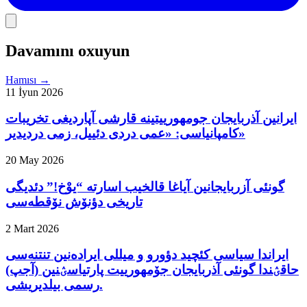
Davamını oxuyun
Hamısı
→
11 İyun 2026
ایرانین آذربایجان جومهورییتینه قارشی آپاردیغی تخریبات
کامپانیاسی: «عمی دردی دئییل، زمی دردیدیر»
20 May 2026
گونئی آزربایجانین آیاغا قالخیب اسارته “یوْخ!” دئدیگی
تاریخی دؤنۆش نۆقطه‌سی
2 Mart 2026
ایراندا سیاسی کئچید دؤورو و میللی ایراده‌نین تنتنه‌سی
حاقؽندا گونئی آذربایجان جۆمهورییت پارتیاسؽنین (آجپ)
رسمی بیلدیریشی.