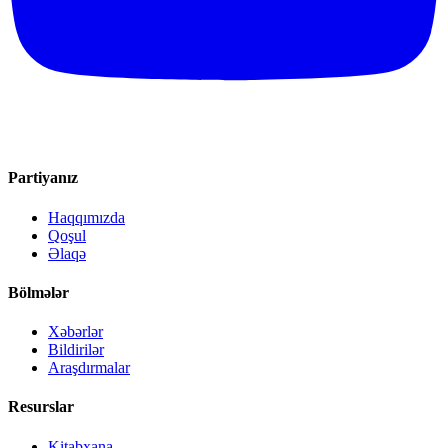
Partiyanız
Haqqımızda
Qoşul
Əlaqə
Bölmələr
Xəbərlər
Bildirilər
Araşdırmalar
Resurslar
Kitabxana