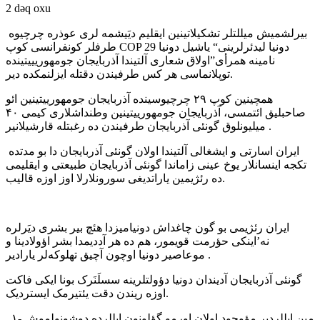
2 dəq oxu
بیرلشمیش میللتلر تشکیلاتینین ایقلیم ديَیشمه لری عوذره چرچیوه
طرفلر کونفرانسی کوپ COP 29 دونیا لیدئرلرینی“ یاشیل دونیا
نامینه همرأی”اولاق شعاری آلتیندا آذربایجان جومهوریییتینده
دیر.
توپلانماسی هر کس طرفیندن دقتله ایزلنمکده
همچینین کوپ ۲۹ چرچیوسینده آذربایجان جومهورییتینین ائو
صاحبلیق ائتمسی، آذربایجان جومهورییتینین وطنداشلاری کیمی ۴۰
میلیونلوق گونئی آذربایجان طرفیندن ده رغبتله قارشیلانیر .
ایران اسارتی و ایشغالی آلتیندا اولان گونئی آذربایجان دا بو مدتده
تکجه اینسانلار یوخ عینی زاماندا گونئی آذربایجان طبیعتی و ایقلیمی
ده رئژیمین یاراتدیغی سورونلارلا اوز اوزه قالیب.
ایران رئژیمی بو گون چاغداش دونیامیزدا هئچ بیر بشری ديَرلره
نه’اینکی حؤرمت قویمور، هم ده هر آددیمدا بشر اؤولادینا و
موعاصیر دونیا اوچون آچیق تهلوکه‌‌لر یارادیر .
گونئی آذربایجان آدیندان دونیا دؤولتلرینه سسلَنَرک بونا ایکی فاکت
اوزه ریندن دقت یئتیرمک ایستردیک.
۱- مین ایللردیر مؤوجود اولان اورمو گؤلونون ایللرده دوشونولموش