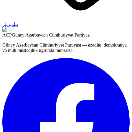
بیلدیریلر
ACP
Güney Azərbaycan Cümhuriyyət Partiyası
Güney Azərbaycan Cümhuriyyət Partiyası — azadlıq, demokratiya
və milli müstəqillik uğrunda mübarizə.