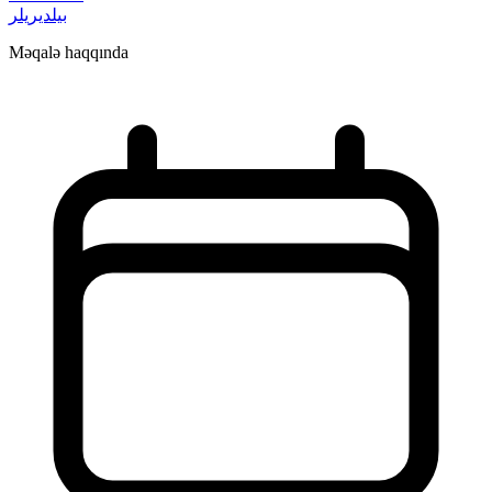
بیلدیریلر
Məqalə haqqında