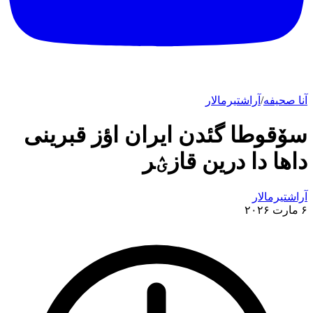
آنا صحیفه
/
آراشتیرمالار
سۆقوطا گئدن ایران اؤز قبرینی
داها دا درین قازؽر
آراشتیرمالار
۶ مارت ۲۰۲۶