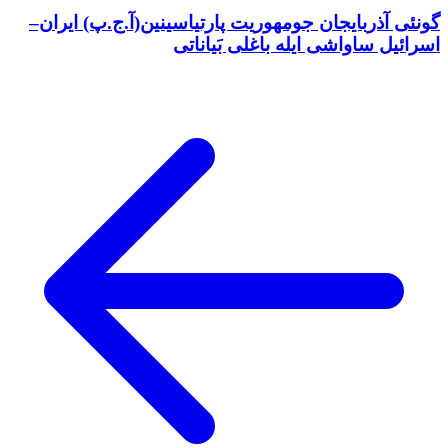
گونئی آذربایجان جومهوریت پارتیاسینین(آ.ج.پ) ایران–
اسرائیل ساواشی ایله باغلی بَیاناتی