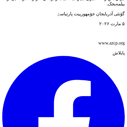
بیلمه‌یجک.
گۆنئی آذربایجان جۆمهورییت پارتیاسؽ
۵ مارت ۲۰۲۶
www.azcp.org
پایلاش