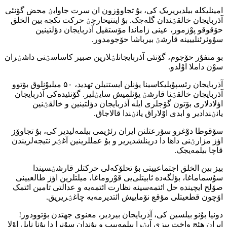
امینلیکله بیلدیریریک کی، بۇ تجاوۆزون ان سرت جاوابؽ محض گۆنئی
آذربایجان خالقؽندان گله‌جک. بۇ اینتیحارچؽ حرکت تکجه بین الخلق
حۆقوقو پوْزمور، عینی زاماندا مۆستقیل آذربایجان دؤلتینین
سۇوئرئنلییینه قارشؽ بیرباشا حۆجومدور.
بو منفۇر حۆجوم، گۆنئی آذربایجانلؽلارین صبیر کاساسؽنی داشؽران
سوْن داملا اوْلدو.
آذربایجان رئسپۇبلیکاسینا یؤنلن ایستنیلن تهدید، ۵۰ میلیوْنلوق بۆتوو
آذربایجان خالقؽنا قارشؽ یؤنلمیش سایؽلیر. گۆنئیده‌کی آذربایجان
اؤلادلاری بۆتون گۆجلری ایله آذربایجان دؤلتینین و خالقؽنین
یانؽندادیر و ابدی اوْلاراق یانؽندا قالاجاق.
سۆقوطا دوْغرو سۆرعتلنن ایران رئژیمی بیلمه‌لیدیر کی، بۇ تجاوۆز
اؤز مزارؽنی داها دا درینلشدیریر و بۇ عمللرینین آغؽر نتیجه‌لریندن
قاچا بیلمه‌یجک.
بیز بین الخلق اجتماعییتی بۇ تحلۆکه‌لی حرکتلر قارشؽسیندا
سۇسماماغا، بؤلگه‌ده ثابیتلی‌یی قوْروماغا، میلتلرین اؤز طالعیینی
صۆلح ایچینده حل ائتمه‌سینه نظارت ائتمه‌یه و عدالتی تامین ائتمک
اۆچون قطعیتلی مؤقع نۆماییش ائتدیرمه‌یه چاغؽریریق.
دونیا بۇنو بیلسین کی، آذربایجان بیردیر، معنوی جهتدن بۆتوودور!
ایران هئچ واخت بیزی آیؽرا بیلمه‌ییب و بۇندان سوْنرا دا بۇنا نایل اوْلا