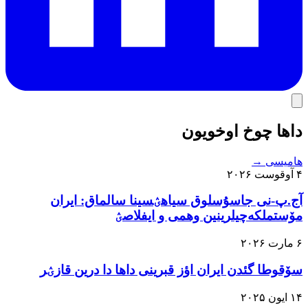
داها چوخ اوخویون
هامیسی
→
۴ آوقوست ۲۰۲۶
آج.پ-نی جاسۇسلوق سیاهؽسینا سالماق: ایران
مۆستملکه‌چیلرینین وهمی و ایفلاصؽ
۶ مارت ۲۰۲۶
سۆقوطا گئدن ایران اؤز قبرینی داها دا درین قازؽر
۱۴ ایون ۲۰۲۵