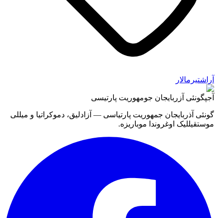
آراشتیرمالار
آجپ
گونئی آزربایجان جومهوریت پارتیسی
گونئی آذربایجان جمهوریت پارتیاسی — آزادلیق، دموکراتیا و میللی
موستقیللیک اوغروندا موباریزه.