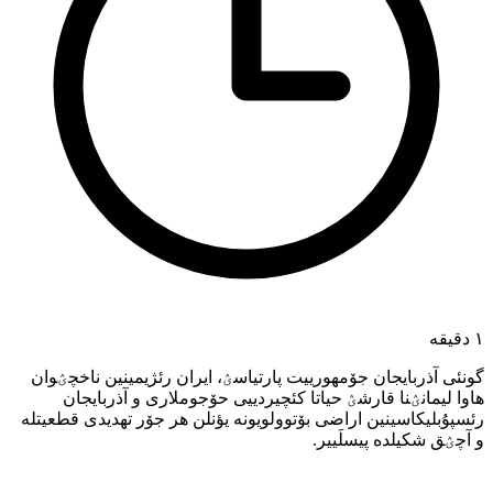
۱ دقیقه
گونئی آذربایجان جۆمهورییت پارتیاسؽ، ایران رئژیمینین ناخچؽوان
هاوا لیمانؽنا قارشؽ حیاتا کئچیردییی حۆجوملاری و آذربایجان
رئسپۇبلیکاسینین اراضی بۆتوولویونه یؤنلن هر جۆر تهدیدی قطعیتله
و آچؽق شکیلده پیسلَییر.