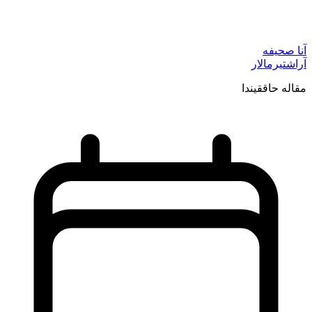
آنا صحیفه
آراشتیرمالار
مقاله حاققیندا