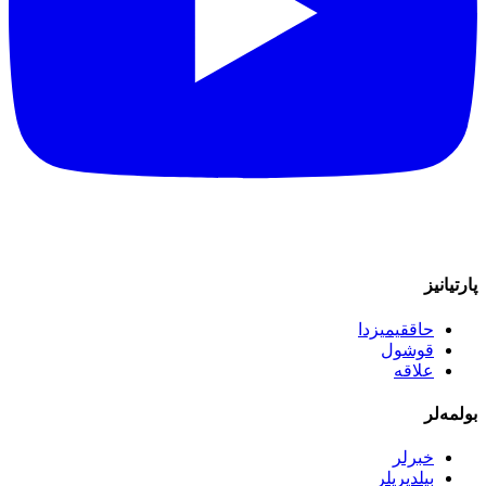
پارتیانیز
حاققیمیزدا
قوشول
علاقه
بولمه‌لر
خبرلر
بیلدیریلر