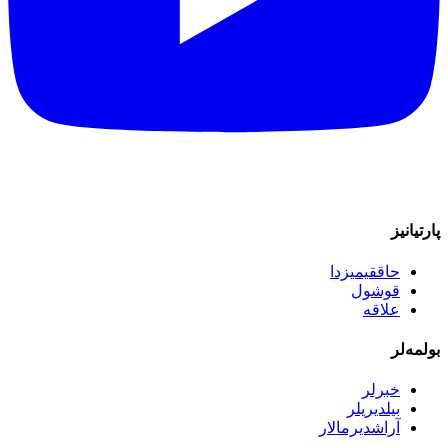
پارتیانیز
حاققیمیزدا
قوشول
علاقه
بولمه‌لر
خبرلر
بیلدیریلر
آراشدیرمالار