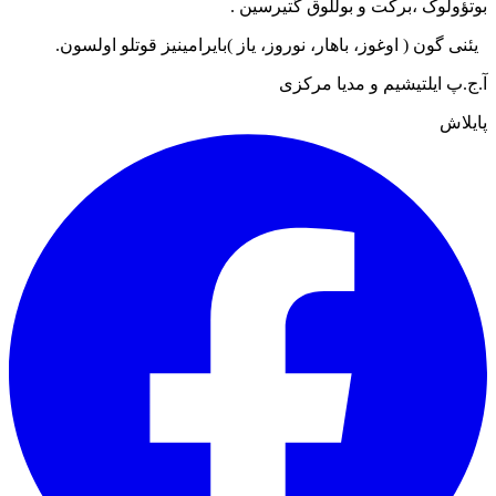
بوتؤولوک ،برکت و بوللوق گتیرسین .
یئنی گون ( اوغوز، باهار، نوروز، یاز )بایرامینیز قوتلو اولسون
.
آ.ج.پ ایلتیشیم و مدیا مرکزی
پایلاش