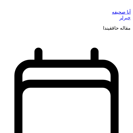
آنا صحیفه
خبرلر
مقاله حاققیندا