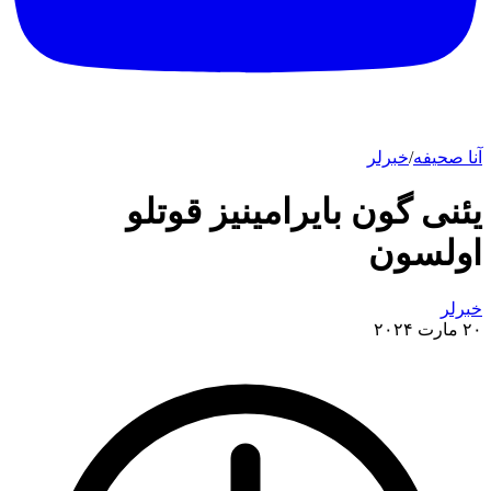
آنا صحیفه
/
خبرلر
یئنی گون بایرامینیز قوتلو
اولسون
خبرلر
۲۰ مارت ۲۰۲۴