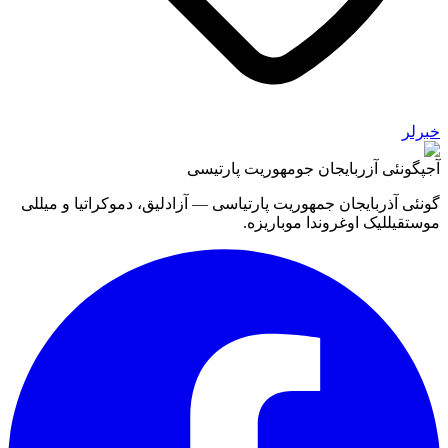
خبرلر
آجپ
گونئی آزربایجان جومهوریت پارتیسی
گونئی آذربایجان جمهوریت پارتیاسی — آزادلیق، دموکراتیا و میللی
موستقیللیک اوغروندا موباریزه.