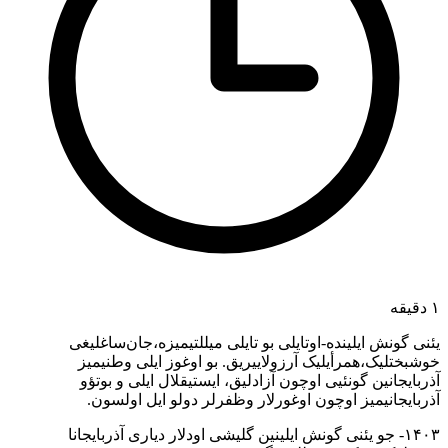
۱ دقیقه
یئنی گونش ایلینده-اوتایلی بو تایلی میللتیمیزه،جان‌ساغلیغی
خوشبختلیک،همرأیلیک آرزولاییریق. بو اوغوز ایلی وطنیمیز
آذربایجانین گونئیی اوچون آزادلیق، ایستیقلال ایلی و بوتؤو
آذربایجانیمیز اوچون اوغورلار وظفرلر دولو ایل اولسون.
۱۴۰۳- جو یئنی گونش ایلینین گلیشی اودلار دیاری آذربایجانا