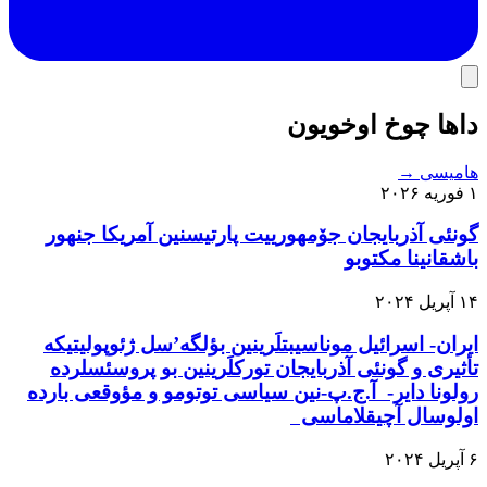
داها چوخ اوخویون
هامیسی
→
۱ فوریه ۲۰۲۶
گونئی آذربایجان جۆمهورییت پارتیسنین آمریکا جنهور
باشقانینا مکتوبو
۱۴ آپریل ۲۰۲۴
ایران- اسرائیل موناسیبتلَرینین بؤلگه’سل ژئوپولیتیکه
تأثیری و گونئی آذربایجان تورکلَرینین بو پروسئسلرده
رولونا دایر- آ.ج.پ-نین سیاسی توتومو و مؤوقعی بارده
اولوسال آچیقلاماسی
۶ آپریل ۲۰۲۴