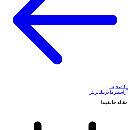
آنا صحیفه
آراشتیرمالار
بیلدیریلر
مقاله حاققیندا