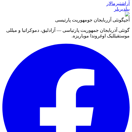
آراشتیرمالار
بیلدیریلر
آجپ
گونئی آزربایجان جومهوریت پارتیسی
گونئی آذربایجان جمهوریت پارتیاسی — آزادلیق، دموکراتیا و میللی
موستقیللیک اوغروندا موباریزه.