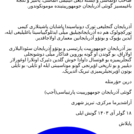
صاحب اولماسی و ایسته دیغی ائیتیمی آلماسی، یالنیز و تکجه
باغیمسیز گونئی آذربایجان جومهورییتینده مومونکوندور.
آذربایجان گنجلیغی تورک دونیاسیندا یاشایان یاشیتلاری کیمی
تورکچولوک هم ده آذربایجانچیلیق میلّی ایدئلوگییاسینا باغلیلیغی ایله،
آیدین بؤیوک و بوتؤو آذربایجانین معماری اولاجاقدیر.
بیز آذربایجان جومهورییت پارتیسی و بوتؤو آذربایجان سئودالیلاری
اولاراق، بو گوندن او گونه یوروین فداکار میلّی دوشونجلی
گنجلَریمیزه بو قوتسال داوادا خوش گلدین دئیرک اونلارا اوغورلار
دیلییر و بو تاریخی اؤیرنجی گونو موناسیبتی ایله او تایلی- بو تایلی
بوتون اؤیرنجیلریمیزی تبریک ائدیریک.
درین حؤرمتله
گونئی آذربایجان جومهوریییت پارتییاسی(آجپ)
آراشدیرما مرکزی، تبریز شهری
۱۸ گولر آی ۱۴۰۳ گونش ایلی
پایلاش