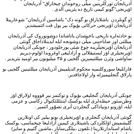
آذربایجان تورکلرینین میلّی روحوندان چیخاراق“ آذربایجان
اؤیرنجی”گونو کیمی تاریخ ده یئرینی آلدی .
او گونلردن باشلایاراق بو گونه دک“ یاشاسین آذربایجان” شوعارییلا
آذربایجان اؤیرنجی حرکاتی بؤیوک بیر یول قت ائتمیشدیر.
بو حادثه‌‌لره تاریخی باخیشدان یاناشاندا دوشونوروک کی آذربایجان
میللتی اوز صاباحینی میلّی دوشونجه ایله آیدینلاداجاق گونئی
آذربایجان اؤیرنجیلَرینه چوخ شئی بورجلودور ، چونکی آذربایجان
اؤیرنجیلری اؤز ایستیقلالی و آزادلیغی اوغروندا اؤلوم-دیریم
ساواشی وئرن میللتیمیزین گلجیی و ۳۵ میلیونون بیر اومید یئریدیر .
قارانلیغا سوروکلنمیه محکوم ائدیلمیش آذربایجان میللتینین گلجیی بو
پارلاق گنجلییمیزله وار اولاجاقدیر.
چونکی آذربایجان گنجلیغی بؤیوک و توکنمز بیر قوووه اولاراق اؤز
وطن‌سئور حیصّه‌‌لری ایله یوکسک اینتئللئکتوال زکاسی و عزمی
ایله، اؤزونو دونیاداکی گنجلردن آیری تصوّور ائتمیر .
گونئی آذربایجان گنجلری و اؤیرنجیلری بونو بیلیر کی اونلارین
گلیشمیش اؤلکلردکی یاشیتلاری کیمین آزادلیغا چیخماسی، یوکسک
یاشام استاندارتلارینا (،تلفون ،بیلگی‌سایار ،ماشین گئییم و سایر)