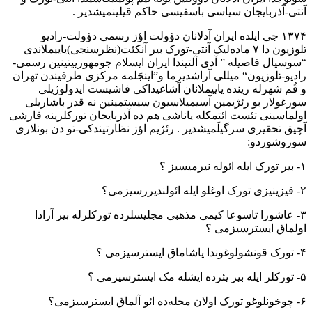
آنتی-آذربایجان سیاسی باسقیسی حاکم قیلینمیشدیر .
۱۳۷۴ جی ایلده ایران آدلانان دؤولت اؤز رسمی دؤولت-رادیو
تلوزیون دا ۷ ماده‌لیک آنتی-تورک بیر آنکئت(نظرسنجی)یاییملاندی
“سوسیال فاصیله ” آدی آلتیندا ایران ایسلام جومهورییتینین رسمی-
رادیو-تلوزیون“ میللی آراشدیرما و”اینجَلمه مرکزی طرفیندن تهران
و قُم شهرله رینده یاییملانان آشاغیداکی فاشیست ایدولوژیلی
سورغولار بو رئژیمین آسیمیلاسیون سیستمینین نه قدر باشاریلی
اولماسینی تئست ائتمکله یاناشی هم ده آذربایجان تورکلرینه قارشی
آچیق تحقیری سرگیلَمیشدیر . رئژیم اؤز نظارتیندکی-تو دن بونلاری
سوروشوردو:
۱- بیر تورک ایله ائوله نیرمیسیز ؟
۲- قیزینیزی تورک اوغلو ایله ائولندیررسیزمی؟
۳- عاشورا تاسوعا کیمی مذهبی مجلیسلرده تورکلرله بیر آرادا
اولماق ایسترسیزمی ؟
۴- تورک قونشولوغوندا یاشاماق ایسترسیزمی ؟
۵- تورکلر ایله بیر یئرده ایشله مک ایسترسیزمی ؟
۶- چوخونلوغو تورک اولان محله‌‌ده ائو آلماق ایسترسیزمی؟