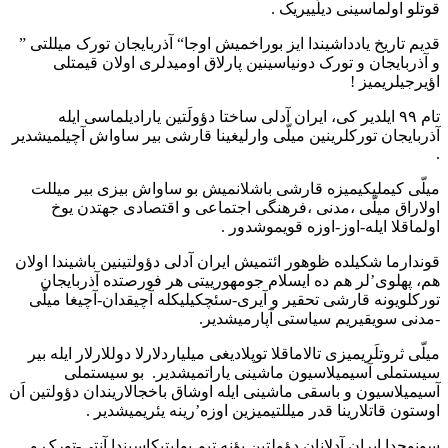
قوتلو اولماسینی دیلَییریک .
قدیم تاریخ یادداشیندا ایز بوراخمیش اوجا“ آذربایجان تورک میللتی ”
و آذربایجان و تورک دونیاسینین پارلاق اومیدلری اولان قیمتلی
اؤیرجیلریمیز !
تام ۹۹ ایلدیر کی، ایران آدلی ساختا دؤولَتین یارادیلماسی ایله
آذربایجان تورکلرینین میلّی وارلیغینا قارشی بیر ساواش آچیلمیشدیر
.
میلّی کیملیکیمیزه قارشی باشلانمیش بو ساواش بیزی بیر میللت
اولاراق میلّی ،مدنی ،فرهنگی اجتماعی و اقتصادی جهتدن یوخ
اولماقلا ایله-اوز-اوزه قویموشدور .
قوندارما شکیلده ظوهور ائتمیش ایران آدلی دؤولتینین باشیندا اولان
هم، پهلوی’لر هم ده ایسلام جومهورییتی هر فورصتده آذربایجان
تورکلویونه قارشی تحقیر و آیری-سئچکیلیکله آچیقدان-آچیغا میلّی
-مدنی سویقیریم سیاستی آپارمیشدیر.
میلّی ثروتلَریمیزی تالاماقلا توپلادیغی میلیاردلارلا دوللارلار ایله بیر
سیستملی آسیمیلاسیون ماشینی یاراتمیشدیر. بو سیستملی
آسیمیلاسیون و باسقی ماشینی ایله اوشاق باخجالاریندان دؤولتین اَن
اوستون قاتلارینا قدر میللتیمیزین اوزه’رینه یئریمیشدیر .
سونوجدا ایران آدلانان دؤولتین یؤنه تیم پولیتیکاسیندا آنتی-تورک و