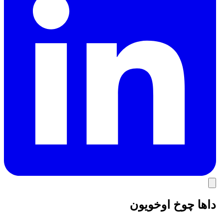
داها چوخ اوخویون