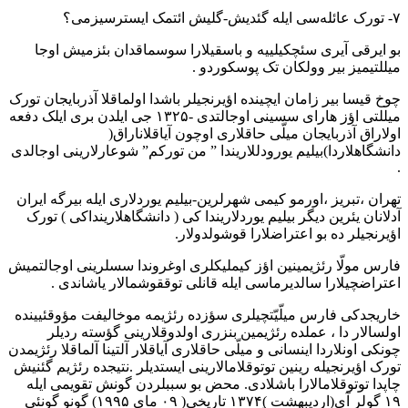
۷- تورک عائله‌‌سی ایله گئدیش-گلیش ائتمک ایسترسیزمی؟
بو ایرقی آیری سئچکیلییه و باسقیلارا سوسماقدان بئزمیش اوجا
میللتیمیز بیر وولکان تک پوسکوردو .
چوخ قیسا بیر زامان ایچینده اؤیرنجیلر باشدا اولماقلا آذربایجان تورک
میللتی اؤز هارای سسینی اوجالتدی -۱۳۲۵ جی ایلدن بری ایلک دفعه‌
اولاراق آذربایجان میلّی حاقلاری اوچون آیاقلاناراق(
دانشگاهلاردا)بیلیم یورودللاریندا ” من تورکم” شوعارلارینی اوجالدی
.
تهران ،تبریز ،اورمو کیمی شهرلرین-بیلیم یوردلاری ایله بیرگه ایران
آدلانان یئرین دیگر بیلیم یوردلاریندا کی ( دانشگاهلارینداکی ) تورک
اؤیرنجیلر ده بو اعتراضلارا قوشولدولار.
فارس مولّا رئژیمینین اؤز کیملیکلری اوغروندا سسلرینی اوجالتمیش
اعتراضچیلارا سالدیرماسی ایله قانلی توققوشمالار یاشاندی .
خاریجدکی فارس میلّیّتچیلری سؤزده رئژیمه موخالیفت مؤوقئیینده
اولسالار دا ، عملده رئژیمین بنزری اولدوقلارینی گؤسته ردیلر
چونکی اونلاردا اینسانی و میلّی حاقلاری آیاقلار آلتینا آلماقلا رئژیمدن
تورک اؤیرنجیله رینین توتوقلامالارینی ایستدیلر .نتیجده رئژیم گئنیش
چاپدا توتوقلامالارا باشلادی. محض بو سببلردن گونش تقویمی ایله
۱۹ گولر آی(اردیبهشت )۱۳۷۴ تاریخی( ۰۹ مای ۱۹۹۵) گونو گونئی