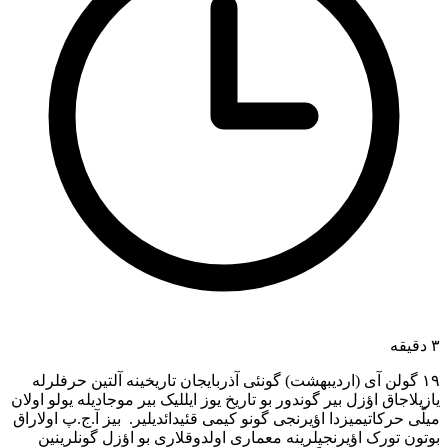
۳ دقیقه
۱۹ گولن آی (اردیبهشت) گونئی آذربایجان تاریخینه آلتین حرفلرله
یازیلاجاق اؤزل بیر گوندور بو تاریخ یوز ایللیک بیر موجادیله یولو اولان
میلّی حرکاتیمیزدا اؤیرنجی گونو کیمی قئیدائدیلیر. بیز آ.ج.پ اولاراق
بوتون تورک اؤیرنجیلرینه معماری اولدوقلاری بو اؤزل گونلرینین