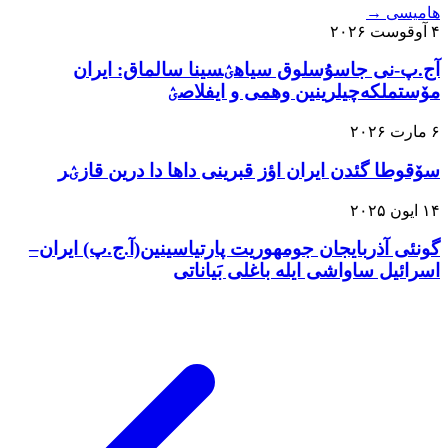
هامیسی
→
۴ آوقوست ۲۰۲۶
آج.پ-نی جاسۇسلوق سیاهؽسینا سالماق: ایران
مۆستملکه‌چیلرینین وهمی و ایفلاصؽ
۶ مارت ۲۰۲۶
سۆقوطا گئدن ایران اؤز قبرینی داها دا درین قازؽر
۱۴ ایون ۲۰۲۵
گونئی آذربایجان جومهوریت پارتیاسینین(آ.ج.پ) ایران–
اسرائیل ساواشی ایله باغلی بَیاناتی