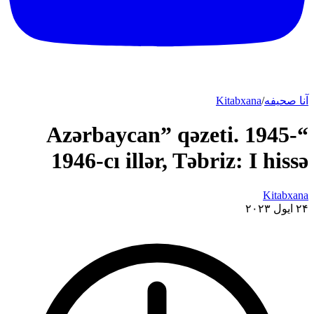
آنا صحیفه
/
Kitabxana
“Azərbaycan” qəzeti. 1945-
1946-cı illər, Təbriz: I hissə
Kitabxana
۲۴ ایول ۲۰۲۳