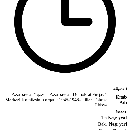
۱ دقیقه
“Azərbaycan” qəzeti. Azərbaycan Demokrat Firqəsi
Kitab
Mərkəzi Komitəsinin orqanı: 1945-1946-cı illər, Təbriz:
Adı
I hissə
Yazar
Elm
Nəşriyyat
Bakı
Nəşr yeri