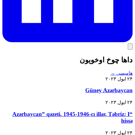
داها چوخ اوخویون
هامیسی
→
۲۴ ایول ۲۰۲۳
Güney Azərbaycan
۲۴ ایول ۲۰۲۳
“Azərbaycan” qəzeti. 1945-1946-cı illər, Təbriz: I
hissə
۲۴ ایول ۲۰۲۳