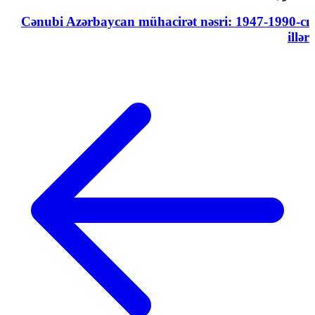
Cənubi Azərbaycan mühacirət nəsri: 1947-1990-cı
illər