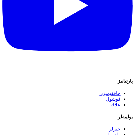
پارتیانیز
حاققیمیزدا
قوشول
علاقه
بولمه‌لر
خبرلر
بیلدیریلر