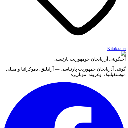
Kitabxana
آجپ
گونئی آزربایجان جومهوریت پارتیسی
گونئی آذربایجان جمهوریت پارتیاسی — آزادلیق، دموکراتیا و میللی
موستقیللیک اوغروندا موباریزه.