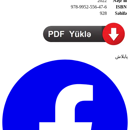
2022
Nəşr ili
978-9952-556-47-6
ISBN
928
Səhifə
پایلاش