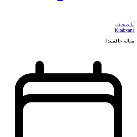
آنا صحیفه
Kitabxana
مقاله حاققیندا