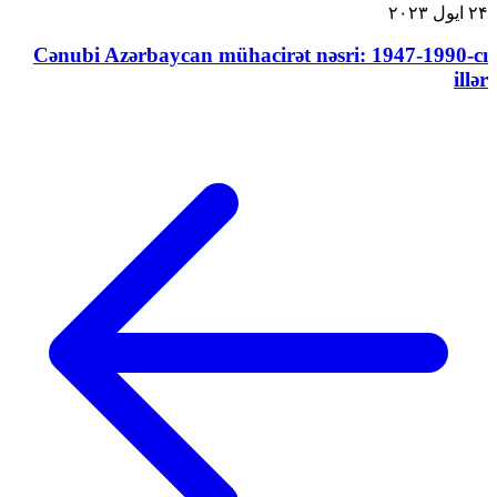
۲۴ ایول ۲۰۲۳
Cənubi Azərbaycan mühacirət nəsri: 1947-1990-cı
illər