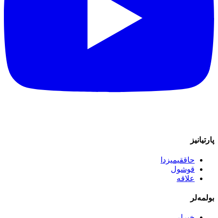
پارتیانیز
حاققیمیزدا
قوشول
علاقه
بولمه‌لر
خبرلر