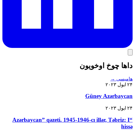
داها چوخ اوخویون
هامیسی
→
۲۴ ایول ۲۰۲۳
Güney Azərbaycan
۲۴ ایول ۲۰۲۳
“Azərbaycan” qəzeti. 1945-1946-cı illər, Təbriz: I
hissə