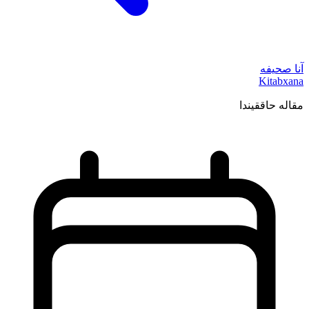
آنا صحیفه
Kitabxana
مقاله حاققیندا