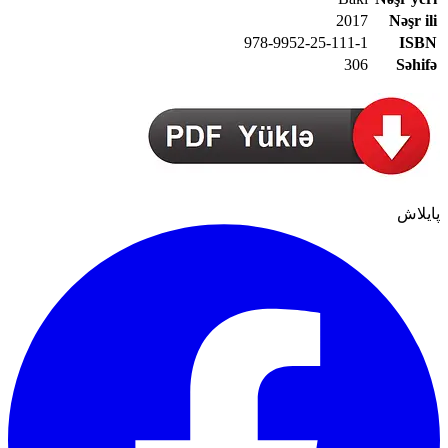
2017
Nəşr ili
978-9952-25-111-1
ISBN
306
Səhifə
پایلاش