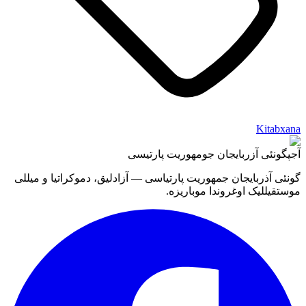
Kitabxana
آجپ
گونئی آزربایجان جومهوریت پارتیسی
گونئی آذربایجان جمهوریت پارتیاسی — آزادلیق، دموکراتیا و میللی
موستقیللیک اوغروندا موباریزه.