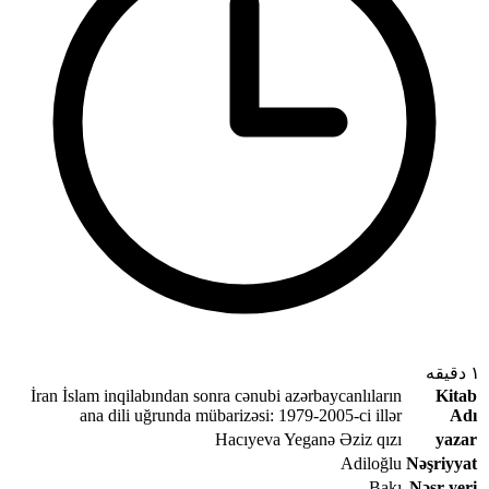
۱ دقیقه
İran İslam inqilabından sonra cənubi azərbaycanlıların
Kitab
ana dili uğrunda mübarizəsi: 1979-2005-ci illər
Adı
Hacıyeva Yeganə Əziz qızı
yazar
Adiloğlu
Nəşriyyat
Bakı
Nəşr yeri