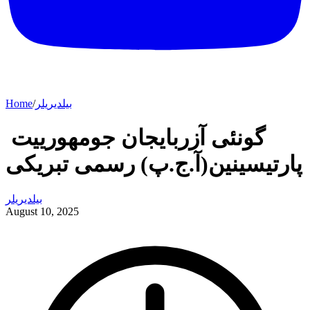
بیلدیریلر
/
Home
گونئی آزربایجان جومهورییت
پارتیسینین(آ.ج.پ) رسمی تبریکی
بیلدیریلر
August 10, 2025