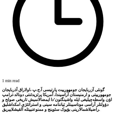
1 min read
گونئی آزربایجان جومهورییت پارتیسی آ.ج.پ ،اولاراق آذربایجان
جومهورییتی و ارمنیستان آراسیندا، آمریکا پرئزیدئنتی دونالد-ترامپ
اؤن واسطه‌‌چیلیغی ایله واشینگتون’دا ایمضالانمیش تاریخی صولح و
دؤولتلر آراسی موناسیبتلر بَیاننامه سینی و استراتئژی امکداشلیق
راضیلاشمالارینی بؤیوک سئوینج و ممنوعنییتله آلقیشلاییریق.