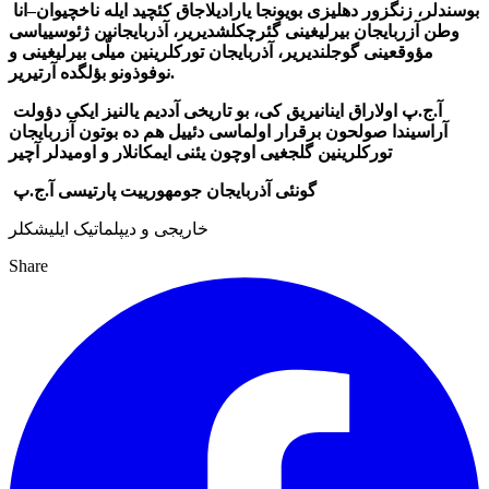
بوسندلر، زنگزور دهلیزی بویونجا یارادیلاجاق کئچید ایله ناخچیوان–انا
وطن آزربایجان بیرلیغینی گئرچکلشدیریر، آذربایجانین ژئوسییاسی
مؤوقعینی گوجلندیریر،
آذربایجان تورکلرینین میلّی بیرلیغینی و
نوفوذونو بؤلگده آرتیریر.
آ.ج.پ اولاراق اینانیریق کی، بو تاریخی آددیم یالنیز ایکی دؤولت
آراسیندا صولحون برقرار اولماسی دئییل هم ده بوتون آزربایجان
تورکلرینین گلجغیی اوچون یئنی ایمکانلار و اومیدلر آچیر
گونئی آذربایجان جومهورییت پارتیسی آ.ج.پ
خاریجی و دیپلماتیک ایلیشکلر
Share