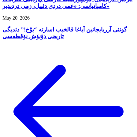
کامپانیاسی: «عمی دردی دئییل، زمی دردیدیر»
May 20, 2026
گونئی آزربایجانین آیاغا قالخیب اسارته “یوْخ!” دئدیگی
تاریخی دؤنۆش نۆقطه‌سی