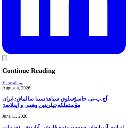
Continue Reading
View all
→
August 4, 2026
آج.پ-نی جاسۇسلوق سیاهؽسینا سالماق: ایران
مۆستملکه‌چیلرینین وهمی و ایفلاصؽ
June 11, 2026
ایرانین آذربایجان جومهورییتینه قارشی آپاردیغی تخریبات