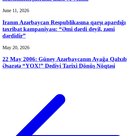
June 11, 2026
Iranın Azərbaycan Respublikasına qarşı apardığı
təxribat kampaniyası: “Əmi dərdi deyil, zəmi
dərdidir”
May 20, 2026
22 May 2006: Güney Azərbaycanın Ayağa Qalxıb
Əsarətə “YOX!” Dediyi Tarixi Dönüş Nöqtəsi