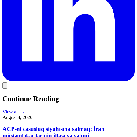
Continue Reading
View all
→
August 4, 2026
ACP-ni casusluq siyahısına salmaq: İran
müstəmləkəçilərinin iflası və vəhmi