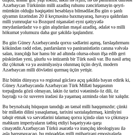
Azərbaycan Türkünün milli azadlıq ruhunu zəncirləməyin qeyri-
mümkün olduğu həqiqətini hesablaya bilmədilər.Bu gün o şanlı
qiyamın üzərindən 20 il keçməsinə baxmayaraq, havaya qaldırılan
milli yumruqlar və Bozqurd nişanələri eyni qətiyyətlə
meydanlardadır və o gün alışdırılan məşəl azadlıq, ədalət və milli
hökumət yolumuzu daha gur şəkildə işıqlandırır.
Bu gün Güney Azərbaycanda qorxu sədlərini aşmış, farslaşdırmanı
kökündən rədd edən, panfarsların və paniranistlərin canına vəlvələ
salan, irançılığı hər hansı bir ad altında olursa-olsun ifşa edib geri
püskürdən yeni, şüurlu və intizamlı bir Türk nəsli var. Bu nəsil artıq
diz çökmək və ya assimilyasiya olunmaq üçün deyil, modern
Azərbaycan milli dövlətini qurmaq üçün yetişir.
Biz bütün dünyaya və regional güclərə açıq şəkildə bəyan edirik ki,
Güney Azərbaycanda Azərbaycan Türk Milləti başqasının
torpağında gözü olmayan, lakin öz tarixi vətənində öz dili, öz
bayrağı və öz suveren iradəsi ilə yaşamaq əzmində olan bir xalqdır.
Bu beynəlxalq hüququn tanıdığı ən təməl milli haqqımızdır; çünki
bir millətin dilini yasaqlamaq, tarixini saxtalaşdırmaq, kimliyini
təhqir etmək və sərvətlərini talamaq qorxu içində olan və çökməyə
məhkum imperiyaların tətbiq etdiyi bəşəriyyətə qarşı
cinayətdir.Azərbaycan Türkü əsarətlə və irançılıq ideologiyası ilə
əsla barışmayacaq, bu müqəddəs milli mübarizəni emosiyalarla