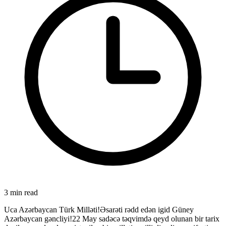
3 min read
Uca Azərbaycan Türk Milləti!Əsarəti rədd edən igid Güney
Azərbaycan gəncliyi!22 May sadəcə təqvimdə qeyd olunan bir tarix