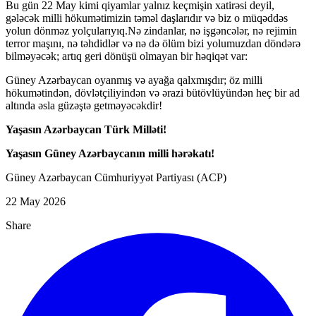
Bu gün 22 May kimi qiyamlar yalnız keçmişin xatirəsi deyil,
gələcək milli hökumətimizin təməl daşlarıdır və biz o müqəddəs
yolun dönməz yolçularıyıq.Nə zindanlar, nə işgəncələr, nə rejimin
terror maşını, nə təhdidlər və nə də ölüm bizi yolumuzdan döndərə
bilməyəcək; artıq geri dönüşü olmayan bir həqiqət var:
Güney Azərbaycan oyanmış və ayağa qalxmışdır; öz milli
hökumətindən, dövlətçiliyindən və ərazi bütövlüyündən heç bir ad
altında əsla güzəştə getməyəcəkdir!
Yaşasın Azərbaycan Türk Milləti!
Yaşasın Güney Azərbaycanın milli hərəkatı!
Güney Azərbaycan Cümhuriyyət Partiyası (ACP)
22 May 2026
Share