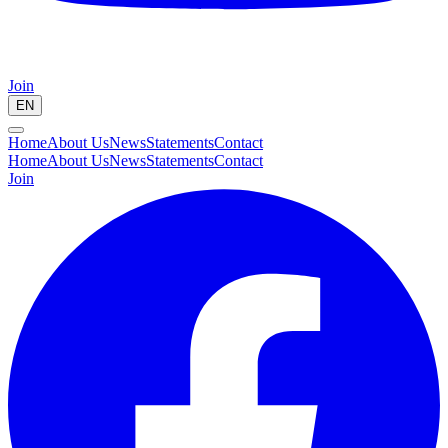
Join
EN
Home
About Us
News
Statements
Contact
Home
About Us
News
Statements
Contact
Join