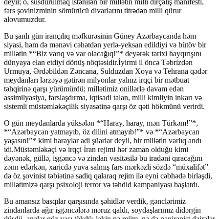
deyil; o, susdurulmaq istənilən bir millətin milli dirçəliş manifesti,
fars şovinizminin sömürücü divarlarını titrədən milli qürur
alovumuzdur.
Bu şanlı gün irançılıq məfkurəsinin Güney Azərbaycanda həm
siyasi, həm də mənəvi cəhətdən yerlə-yeksan edildiyi və bütöv bir
millətin *“Biz varıq və var olacağıq!”* deyərək tarixi hayqırışını
dünyaya elan etdiyi dönüş nöqtəsidir.İyirmi il öncə Təbrizdən
Urmuya, Ərdəbildən Zəncana, Sulduzdan Xoya və Tehrana qədər
meydanları lərzəyə gətirən milyonlar yalnız irqçi bir mətbuat
təhqirinə qarşı yürümürdü; millətimiz onillərlə davam edən
assimilyasiya, farslaşdırma, iqtisadi talan, milli kimliyin inkarı və
sistemli müstəmləkəçilik siyasətinə qarşı öz qəti hökmünü verirdi.
O gün meydanlarda yüksələn *“Haray, haray, mən Türkəm!”*,
*“Azərbaycan yatmayıb, öz dilini atmayıb!”* və *“Azərbaycan
yaşasın!”* kimi haraylar adi şüarlar deyil, bir millətin varlıq andı
idi.Müstəmləkəçi və irqçi İran rejimi hər zaman olduğu kimi
dəyənək, güllə, işgəncə və zindan vasitəsilə bu iradəni qıracağını
zənn edərkən, xaricdə yuva salmış fars mərkəzli sözdə “müxalifət”
də öz şovinist təbiətinə sadiq qalaraq rejim ilə eyni cəbhədə birləşdi,
millətimizə qarşı psixoloji terror və təhdid kampaniyası başlatdı.
Bu amansız basqılar qarşısında şəhidlər verdik, gənclərimiz
zindanlarda ağır işgəncələrə məruz qaldı, soydaşlarımız didərgin
düşdü, analar göz yaşı tökdü; lakin nə rejim, nə də paniranist dairələr