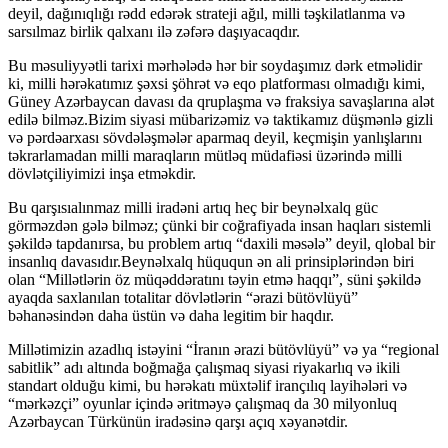
deyil, dağınıqlığı rədd edərək strateji ağıl, milli təşkilatlanma və
sarsılmaz birlik qalxanı ilə zəfərə daşıyacaqdır.
Bu məsuliyyətli tarixi mərhələdə hər bir soydaşımız dərk etməlidir
ki, milli hərəkatımız şəxsi şöhrət və eqo platforması olmadığı kimi,
Güney Azərbaycan davası da qruplaşma və fraksiya savaşlarına alət
edilə bilməz.Bizim siyasi mübarizəmiz və taktikamız düşmənlə gizli
və pərdəarxası sövdələşmələr aparmaq deyil, keçmişin yanlışlarını
təkrarlamadan milli maraqların mütləq müdafiəsi üzərində milli
dövlətçiliyimizi inşa etməkdir.
Bu qarşısıalınmaz milli iradəni artıq heç bir beynəlxalq güc
görməzdən gələ bilməz; çünki bir coğrafiyada insan haqları sistemli
şəkildə tapdanırsa, bu problem artıq “daxili məsələ” deyil, qlobal bir
insanlıq davasıdır.Beynəlxalq hüququn ən ali prinsiplərindən biri
olan “Millətlərin öz müqəddəratını təyin etmə haqqı”, süni şəkildə
ayaqda saxlanılan totalitar dövlətlərin “ərazi bütövlüyü”
bəhanəsindən daha üstün və daha legitim bir haqdır.
Millətimizin azadlıq istəyini “İranın ərazi bütövlüyü” və ya “regional
sabitlik” adı altında boğmağa çalışmaq siyasi riyakarlıq və ikili
standart olduğu kimi, bu hərəkatı müxtəlif irançılıq layihələri və
“mərkəzçi” oyunlar içində əritməyə çalışmaq da 30 milyonluq
Azərbaycan Türkünün iradəsinə qarşı açıq xəyanətdir.