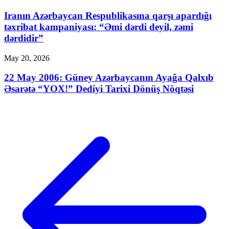
Iranın Azərbaycan Respublikasına qarşı apardığı
təxribat kampaniyası: “Əmi dərdi deyil, zəmi
dərdidir”
May 20, 2026
22 May 2006: Güney Azərbaycanın Ayağa Qalxıb
Əsarətə “YOX!” Dediyi Tarixi Dönüş Nöqtəsi