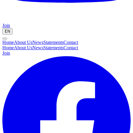
Join
EN
Home
About Us
News
Statements
Contact
Home
About Us
News
Statements
Contact
Join