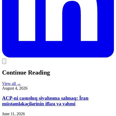
Continue Reading
View all
→
August 4, 2026
ACP-ni casusluq siyahısına salmaq: İran
müstəmləkəçilərinin iflası və vəhmi
June 11, 2026