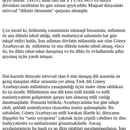
qeyd olunur. 1992-ci ildən bəri hər il YUNESKO və dünya
dövlətləri tərəfindən bu gün xüsusi qeyd edilir. Məqsəd dünyadaki
mövcud “dillərin ölməsinin” qarşısını almaqdır.
Çox təssüf ki, bölünmüş vətənimizin müstəqil hissəsində, millətimiz
öz ana dilində təhsil aldığı, milli mədəniyyət sahəsində hər gün
inkşaf etdiyi halda, İran adlanan dövlətin istilasında əsir olan Güney
Azərbaycan da millətimiz öz ana dilində nəinki təhsil almaq, eləcə
də, bu dildə rahat-rahat danışmaq və bu dildə öz övladlarında adlar
qoymaq üçün yanıb tutuşur.
Hal-hazırda dünyada mövcud olan 6 min danışıq dili arasında ən
geniş danışılan dillər sırasında yer almış Türk dili Güney
Azərbaycanda millətimizə yasaqlandığı üçün məhv olma təhlükəsi
ilə üz-üzədir. Millətimizin ana dili kimi milli kimlik və milli
mədəniyyətinin gəlişiminin qarşısı tam alınaraq milli varlığı
danılmaqdadır. Bununla birlikdə, Azərbaycanlılar hər gün təhqir
olub, şiddətli assimilyasiya siyasətinə məruz qalmaqdadır. Bu
səbəbdən, Güney Azərbaycan milli hərəkatı illərdir ki, dünyanın
diqqətini bu “səsiz soyqırıma” çəkmək üçün çeşidli cəhdlərə öz dinc
fəaliyyətlərini və mübarizəsini göstərməkdədir. Ancaq
soydaşlarımızın bu haqlı və ən ilkin tələbləri qarşılanmaqdansa, İran