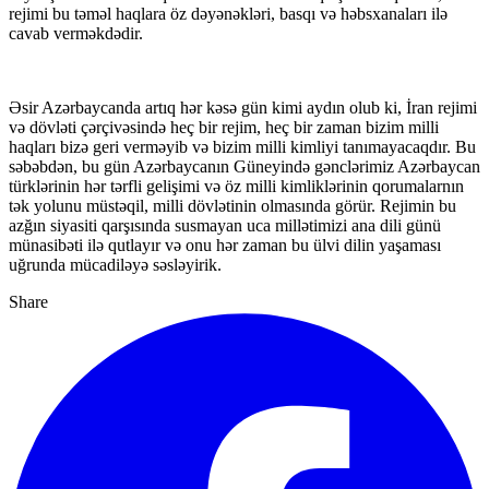
rejimi bu təməl haqlara öz dəyənəkləri, basqı və həbsxanaları ilə
cavab verməkdədir.
Əsir Azərbaycanda artıq hər kəsə gün kimi aydın olub ki, İran rejimi
və dövləti çərçivəsində heç bir rejim, heç bir zaman bizim milli
haqları bizə geri verməyib və bizim milli kimliyi tanımayacaqdır. Bu
səbəbdən, bu gün Azərbaycanın Güneyində gənclərimiz Azərbaycan
türklərinin hər tərfli gelişimi və öz milli kimliklərinin qorumalarnın
tək yolunu müstəqil, milli dövlətinin olmasında görür. Rejimin bu
azğın siyasiti qarşısında susmayan uca millətimizi ana dili günü
münasibəti ilə qutlayır və onu hər zaman bu ülvi dilin yaşaması
uğrunda mücadiləyə səsləyirik.
Share