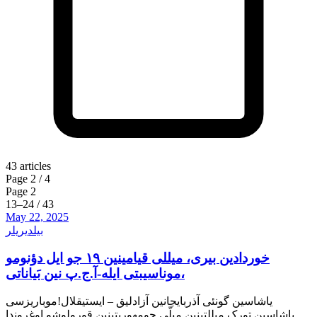
43
articles
Page
2
/
4
Page 2
13
–
24
/
43
May 22, 2025
بیلدیریلر
خوردادین بیری، میللی قیامینین ۱۹ جو ایل دؤنومو
موناسیبتی ایله-آ.ج.پ نین بَیاناتی،
یاشاسین گونئی آذربایجانین آزادلیق – ایستیقلال!موباریزسی
یاشاسین تورک میللتینین میلّی جومهوریتینین قورولوشو اوغروندا