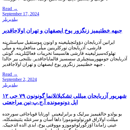
Read
→
September 17, 2024
بیلدیریلر
جبهه خطتیمیز زنگزور یوخ ایصفهان و تهران اولاجاقدیر
ایرانین آذربایجان دؤولتچیلیغینه و اونون موستقیل سیاستلرینه
قارشی، آذربایجان تورکلرینین میلّی منافعلرینه و میلّی
تهلوکه‌‌سیزلیغینه قارشی هانسیسا تخریبات فعالیّتلرینه، گونئی
آذربایجان جومهوریییتچیلری سسسیز قالمایاجاقدیر. بئلنجی بیر حالدا
جبهه خطتیمیز زنگزور یوخ ایصفهان و تهران اولاجاقدیر .
Read
→
September 2, 2024
بیلدیریلر
۱۲ شهریور آزربایجان میللی تشکیلاتلانما گونونون ۷۹ جی
ایل دونومونده آ.ج.پ-نین مراجعتی
بو یولدو خالقیمیز بیرلیک و برابرلیغینی اورتایا قویاجاغی سورجده
میللت اولاراق قورتولوشوموزا داها آسان و سرعتله یئتیشمکله،
عینی زاماندا اؤزگورلوغوموزو مووقتی یوخ، ابدی الده ائدجییک.