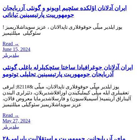
ایران آدلانان اؤلکده سئچیم اویونو و گونئی آزربایجان
جومهورییت پارتیسینین بَیاناتی
یوز ایلدیر میلّی حوقوقلاری تاپدالانان ، عزیز سویداشلاریمیز !
سئوگیلی میللتیمیز
Read
→
June 15, 2024
بیلدیریلر
ایران آدلانان جوغرافیادا ساختا سئچکیلرله باغلی گونئی
آذربایجان جومهوریت پارتیسینین تحلیلی توتومو
یوز ایلدیر میلّی حوقوقلاری تاپدالانان، میلّی &#8211; ایرقی
تعقیبلری ایله میلّی کیملیکیندن اوزاقلاشدیریلان، دئيَرلری الیندن
آلیناراق اَریتمیه( آسیمیلاسیون) و فارسلاشدیرمایا معروض قالان،
عزیز سویداشلاریمیز سئوگیلی میللتیمیز
Read
→
May 27, 2024
بیلدیریلر
۲۸مای، آزربایجانین جومهوریت و استقلالیت بایرامی