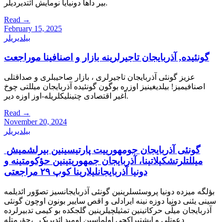
بیر داها دونیایا نومایش ائتدیردیلر.
Read
→
February 15, 2025
بیلدیریلر
گونئیده, آذربایجان تاجیرلرینه بازار و اصنافینا موراجعت
عزیز گونئی آذربایجان تاجیرلری ، بازار صاحیبلری و صداقتلی
اصنافیمیز! بیلدیغینیز اوزره بوگون گونئیده آذربایجان میللتی چوخ
آغیر اقتصادی چتینلیکلریله-اوز اوزه دیر.
Read
→
November 20, 2024
بیلدیریلر
گونئی آذربایجان جومهورییت پارتیسینین بیرلشمیش
میللتلرتشکیلاتینا، آذربایجان جمهوریتینین حؤکومتینه و
دونیا آذربایجانلیلارینا کوپ ۲۹ مراجعتی
بؤلگه میزده دونیا پروسئسلرینین گونئی آذربایجانسیز تصوّور ائدیلمه
سینی یئنی دونیا دوزه نینه ایرادلی و اقص ساییر بونون اوچون گونئی
آذربایجان میلّی حرکاتینین تمثیلچیلرینین گلجکده بو کیمی تدبیرلرده
دعوتلی و ایشتیراکچی اولماسین اومید ائدیریک ،حؤرمتله