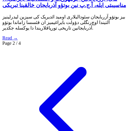
مناسیبتی ایله، آ.ج.پ نین بوتؤو آذربایجان خالقینا تبریکی
بیز بوتؤو آزربایجان سئودالیلاری اومید ائدیریک کی سیزین لیدرلینیز
آلتیندا اوچ‌رنگلی دؤولت بایراغیمیز ان قئسسا زاماندا بوتؤو
آذربایجانین تاریخی تورپاقلاریندا دا یوکسله جکدیر.
Read
→
Page
2
/
4