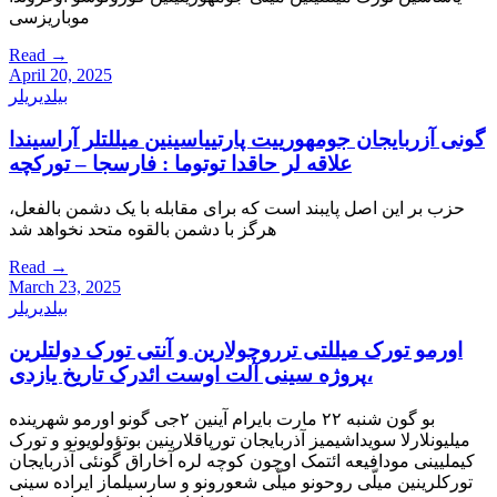
موباریزسی
Read
→
April 20, 2025
بیلدیریلر
گونی آزربایجان جومهورییت پارتییاسینین میللتلر آراسیندا
علاقه لر حاقدا توتوما : فارسجا – تورکچه
حزب بر این اصل پایبند است که برای مقابله با یک دشمن بالفعل،
هرگز با دشمن بالقوه متحد نخواهد شد
Read
→
March 23, 2025
بیلدیریلر
اورمو تورک میللتی ترروچولارین و آنتی تورک دولتلرین
پروژه سینی آلت اوست ائدرک تاریخ یازدی،
بو گون شنبه ۲۲ مارت بایرام آینین ۲جی گونو اورمو شهرینده
میلیونلارلا سویداشیمیز آذربایجان تورپاقلارینین بوتؤولویونو و تورک
کیملیینی مودافیعه ائتمک اوچون کوچه لره آخاراق گونئی آذربایجان
تورکلرینین میلّی روحونو میلّی شعورونو و سارسیلماز ایراده سینی