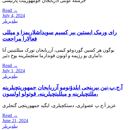
حرمتله گونئی آذربایجان جومهورییت پارتیسی
Read
→
July 4, 2024
بیلدیریلر
رای ورمک ایستین بیر کسیم سویداشلاریمزا و میللی
فعالارا مراجعت
بوگون هر کسین گوردوغو کیمی، آزربایجان تورک میللتینین آنا
داماری بو رژیمه و اونون قوندارما سئچملرینه یوخ دئیر.
Read
→
July 1, 2024
بیلدیریلر
آ.ج.پ-نین بیرینجی ایلدؤنومو آزربایجان جمهوریتچیلرینه
،مللتچیلرینه و میللیتچیلرینه، قوتولو اولسون
عزیز آ.ج.پ عضولری، دستکچیلری، ایگید جمهوریتچی گنجلری
Read
→
June 21, 2024
بیلدیریلر