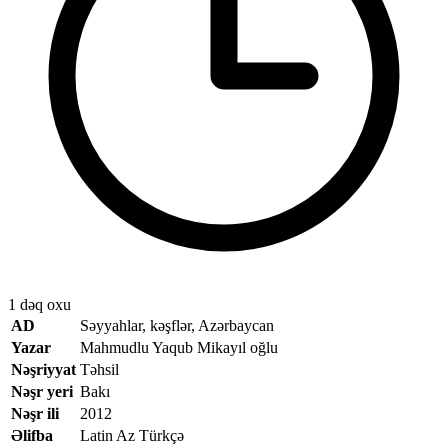
1 dəq oxu
AD
Səyyahlar, kəşflər, Azərbaycan
Yazar
Mahmudlu Yaqub Mikayıl oğlu
Nəşriyyat
Təhsil
Nəşr yeri
Bakı
Nəşr ili
2012
Əlifba
Latin Az Türkçə