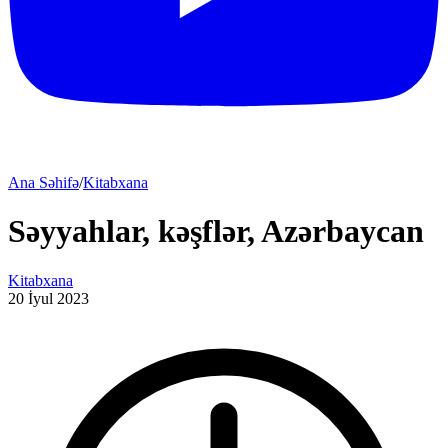
Ana Səhifə
/
Kitabxana
Səyyahlar, kəşflər, Azərbaycan
Kitabxana
20 İyul 2023