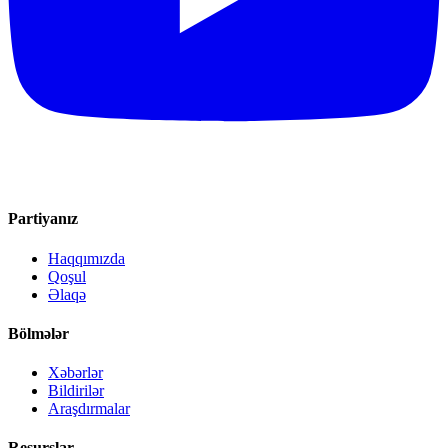
Partiyanız
Haqqımızda
Qoşul
Əlaqə
Bölmələr
Xəbərlər
Bildirilər
Araşdırmalar
Resurslar