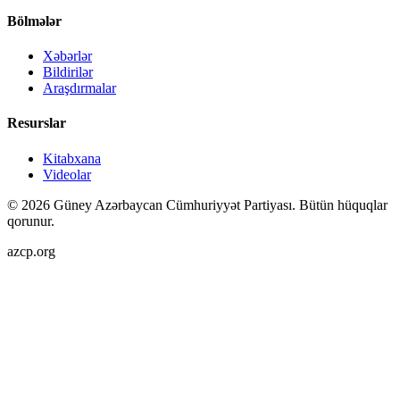
Bölmələr
Xəbərlər
Bildirilər
Araşdırmalar
Resurslar
Kitabxana
Videolar
©
2026
Güney Azərbaycan Cümhuriyyət Partiyası.
Bütün hüquqlar
qorunur.
azcp.org