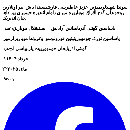
سوندا شهیدلریمیزین عزیز خاطیرسی قارشیسیندا باش اییر اونلارین
روحوندان گوج آلاراق موباریزه میزی داوام ائتدیره جیمیزی بیر داها
بَیان ائدیریک.
یاشاسین گونئی آذربایجانین آزادلیق – ایستیقلال موباریزَه’سی
یاشاسین تورک جومهوریتینین قورولوشو اوغروندا موباریزلرمیز
گونئی آذربایجان جومهورییت پارتییاسی آ.ج.پ
۱خرداد ۱۴۰۴
۲۲مای ۲۰۲۵
Paylaş