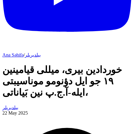
بیلدیریلر
/
Ana Səhifə
خوردادین بیری، میللی قیامینین
۱۹ جو ایل دؤنومو موناسیبتی
ایله-آ.ج.پ نین بَیاناتی،
بیلدیریلر
22 May 2025