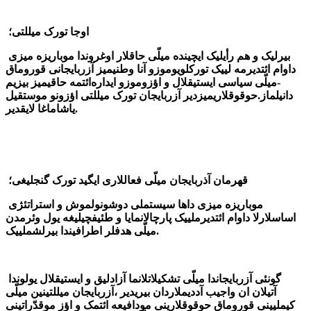
اوجا تورک میللتی؛
بیرلیک و هم رأیلیک ایچینده میلّی حاقلار اوغروندا موباریزه میزی
داوام ائتدیرمه لییک تورکلویوموزو آنا وطنیمیز آزربایجانی قوروماق
-میلّی سیاسی ایستیقلال و اؤزوموزو ایداره‌ائتمه حاقیمیز بیزیم
دانیلماز.حوقوقلاریمیزدیر آزربایجان تورک میللتی اؤزونو موستقیل
یاشاماغا لایقدیر.
قهرمان آذربایجان میلّی فعاللاری ایگید تورک گنجلیغی؛
موباریزه میزی داها سیستملی دوشونولموش و استراتئژی
اساسلارلا داوام ائتدیرملییک پارچالانمایا و طئیفچیلیغه یول وئرمدن
میلّی هدفلر اطرافیندا بیرلشملییک.
گونئی آزربایجاندا میلّی تشکیلاتلانما آزادلیق و ایستیقلال یولوندا
آتیلان ان واجیب آددیملاردان بیریدیر ،آزربایجان میللتینین میلّی
کیملیینی قوروماق حوقوقلارینی مودافیعه ائتمک و اؤز موقدّراتینی