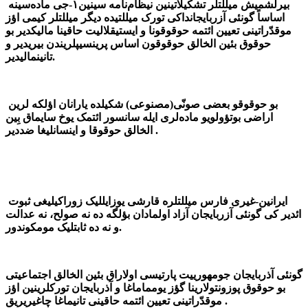
بیرلشمیش میللتلر تشکیلاتینین نیظام‌نامه‌ سینین۱-جی ماده‌سینه
اساساً گونئی آزربایجانداکی تورک میللتیده دیگر میللتلر کیمی اؤز
موقدّراتینی تعیین ائتمه حوقوقونا و ایستیقلالیت حاقینا مالیکدیر بو
حوقوق بئین الخالق حوقوقون اساس پرینسیپلریندن بیریدیر و
تانینمالیدیر.
بو حوقوقو بعضی صونّی(مصنوعی) شکیلده یارانان اؤلکه لرین
اراضی بوتؤولویو ماده‌لری ایله سانسور ائتمک یوخ سایماق بِین
الخالق حوقوقا و اینسانلیغا ضددیر .
ایرانین-غیری فارس میللتلره قارشی یوزایللیک زوراکیلیغی ثبوت
ائدیر کی گونئی آزربایجان آزاد اولمادان بؤلگه ده نه صولح، نه عدالت
و نه ده ثابتلیک مومکوندور.
گونئی آذربایجان جومهورییت پارتیسی اولاراق بئین الخالق اجتماعیتی
بو حوقوق پوزونتولارینا گؤز یومماماغا و آذربایجان تورکلرینین اؤز
موقدّراتینی تعیین ائتمه حاقینی تانیماغا چاغیریریق .