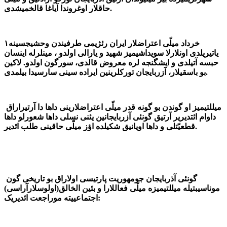
حاقلار اوغروندا آیاغا قالخمیشدی.
۱خرداد میلّی اعتراضلار ایران رئژیمی طرفیندن وحشیجسینه
یاتیریلدی اونلارلا سویداشیمیز شهید و یارالی اولدو ، مینلرله اینسان
حبسه آتیلدی و ایشگنجه لره معروض قالدی، سورگون اولدو. لاکین
بو باسقیلار، آزربایجان تورکلرینین ایراده سینی سارسیدا بیلمدی.
میللتیمیز او گوندن بو گونه قدر میلّی اعتراضلارینی داها دا آرتیراراق
داوام ائتدیریر آرتیق گونئی آزربایجانین یئنی نسلی داها شعورلو داها
قطعیّتلی و داها اویانیق شکیلده اؤز میلّی حاقینی طلب ائدیر.
گونئی آذربایجان جومهوریت پارتیسی اولاراق بو تاریخی گون
موناسیبتیله میللتیمیزه میلّی فعاللارا و بئین الخالق(اولوسلارآراسی)
اجتماعییته موراجعت ائدیریک: