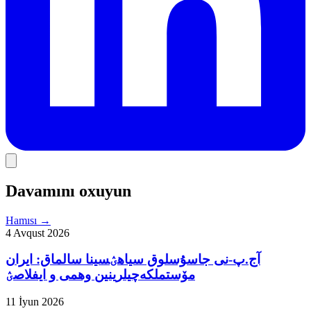
Davamını oxuyun
Hamısı
→
4 Avqust 2026
آج.پ-نی جاسۇسلوق سیاهؽسینا سالماق: ایران
مۆستملکه‌چیلرینین وهمی و ایفلاصؽ
11 İyun 2026