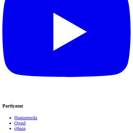
Partiyanız
Haqqımızda
Qoşul
Əlaqə