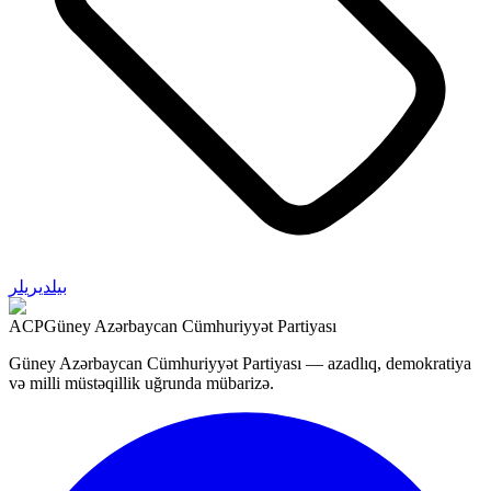
بیلدیریلر
ACP
Güney Azərbaycan Cümhuriyyət Partiyası
Güney Azərbaycan Cümhuriyyət Partiyası — azadlıq, demokratiya
və milli müstəqillik uğrunda mübarizə.