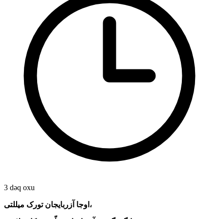
3 dəq oxu
اوجا آزربایجان تورک میللتی،