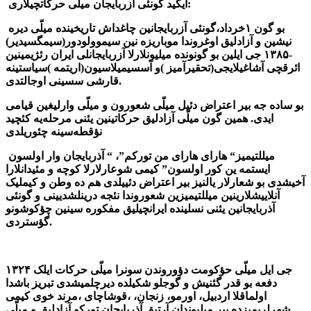
ایگید گونئی آزربایجان میلّی حرکاتچیلاری:
بو گون ۱خرداد،گونئی آزربایجانین چاغداش تاریخینده میلّی دیره
نیشین و آزادلیق اوغروندا موباریزه نین سیموولودور(سیمگسیدیر)
-۱۳۸۵ جی ایلین بو گونونده میلیونلارلا آزربایجانلی ایران رئژیمینین
ائرقچی آشاغیلایجی(تحقیرآمیز )و آسسیمیلاسیون(اریتمه )سیاستینه
قارشی سسینی اوجالتدی.
بو ساده جه بیر اعتراض دئیل میلّی شعورون و میلّی وارلیغین قیامی
ایدی. همین گون میلّی آزادلیق حرکاتینین یئنی مرحله‌‌یه کئچید
نؤقطه‌‌سینه چئوریلدی
میللتیمیز“ هارای هارای من تورکم”، “ آذربایجان وار اولسون
ایستمه ین کور اولسون” کیمی شوعارلارلا کوچه و مئیدانلارا
آخیشدی بو شعارلار یالنیز بیر اعتراض دئییلدی هم ده وطن و کیملیک
آنلاییشلارینین میللتیمیزین شعوروندا نئجه درینلشدیینی و گونئی
آذربایجانین یئنی نسلینده ایرانچیلیق مفکوره سینین چؤکوشونو
گؤستردی.
۱۳۲۴ جی ایل میلّی حؤکومت دؤوروندن سونرا میلّی حرکات ایلک
دفعه‌ بو قدر گئنیش و گوجلو شکیلده دیرچلمیشدی تبریز باشدا
اولماقلا اردبیل، اورمو، زنجان، ،قوشاچای ،مرند خوی کیمی
شهرلریمیزده بیر میلیوندان آرتیق آذربایجان تورکو آزادلیق و میلّی