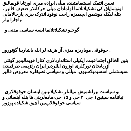
تعیین ائتمک ایستیقامتینده میلّی ایراده میزی اورتایا قویمالیق
اونوتمایاق کی تشکیلاتلانما اولمادان میلّی حرکاتلار ضعیف قالیر ،
بئله لیکله دوشمن ایچیمیزه راحت نوفوذ ائدَرک بیزی پارچالامایی
باجارا بیلر.
گوجلو تشکیلاتلانما ایسه سیاسی مدنی و
حوقوقی موباریزه میزی آز هزینه لر ایله باشارییا گؤتورور .
بئین الخالق اجتماعیت، ایکیلی استانداردلاری کنارا قویمالیدیر گونئی
آزربایجان تورکلری اوزون ایللردیر ایران رئژیمی طرفیندن
سیستملی آسسیمیلاسیون، میللی و سیاسی تضیقلره معروض قالیر.
بو سیاست بیرلشمیش میللتلر تشکیلاتینین اینسان حوقوقلاری
بَیاننامه سینین۱-جی -۲ جی و ۱۵-جی،ماده‌لرینی ها بئله اینسانی و
سیاسی حوقوقلارینین آچیق شکیلده پوزور.