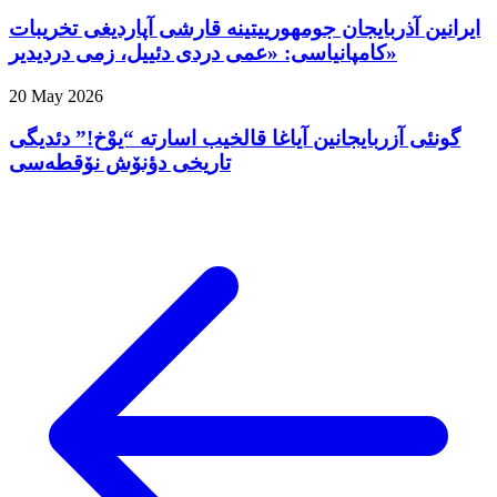
ایرانین آذربایجان جومهورییتینه قارشی آپاردیغی تخریبات
کامپانیاسی: «عمی دردی دئییل، زمی دردیدیر»
20 May 2026
گونئی آزربایجانین آیاغا قالخیب اسارته “یوْخ!” دئدیگی
تاریخی دؤنۆش نۆقطه‌سی