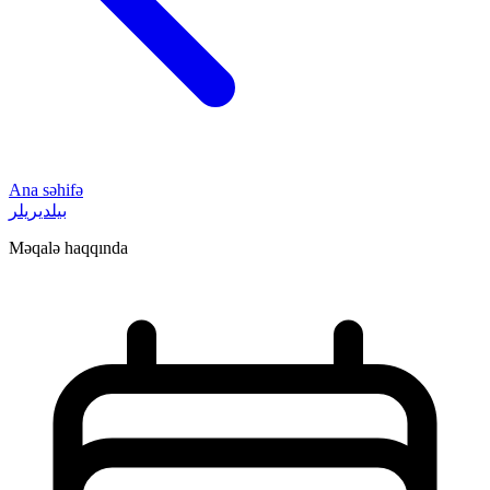
Ana səhifə
بیلدیریلر
Məqalə haqqında