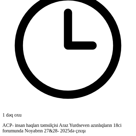
1 dəq oxu
ACP- insan haqları təmsilçisi Araz Yurdseven azınlıqların 18ci
forumunda Noyabrın 27&28- 2025də çıxışı