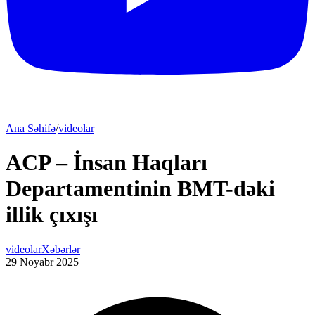
Ana Səhifə
/
videolar
ACP – İnsan Haqları
Departamentinin BMT-dəki
illik çıxışı
videolar
Xəbərlər
29 Noyabr 2025