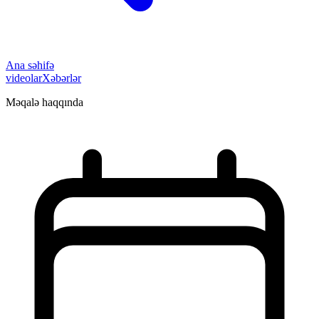
Ana səhifə
videolar
Xəbərlər
Məqalə haqqında