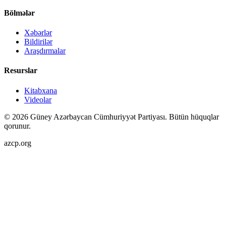
Bölmələr
Xəbərlər
Bildirilər
Araşdırmalar
Resurslar
Kitabxana
Videolar
©
2026
Güney Azərbaycan Cümhuriyyət Partiyası.
Bütün hüquqlar
qorunur.
azcp.org