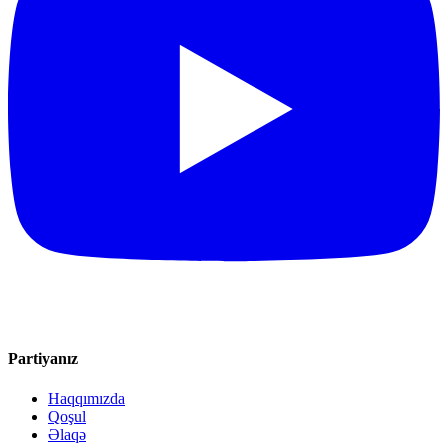
Partiyanız
Haqqımızda
Qoşul
Əlaqə