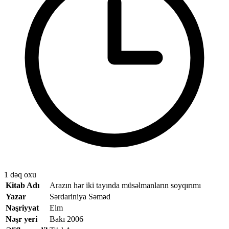
1 dəq oxu
Kitab Adı
Arazın hər iki tayında müsəlmanların soyqırımı
Yazar
Sərdariniya Səməd
Nəşriyyat
Elm
Nəşr yeri
Bakı 2006