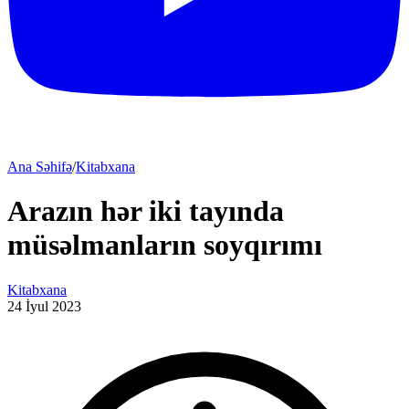
Ana Səhifə
/
Kitabxana
Arazın hər iki tayında
müsəlmanların soyqırımı
Kitabxana
24 İyul 2023