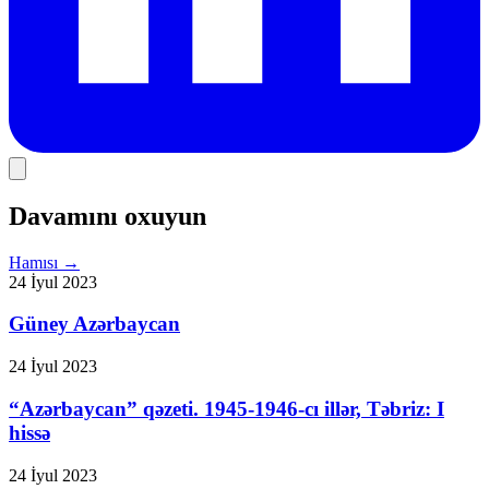
Davamını oxuyun
Hamısı
→
24 İyul 2023
Güney Azərbaycan
24 İyul 2023
“Azərbaycan” qəzeti. 1945-1946-cı illər, Təbriz: I
hissə
24 İyul 2023