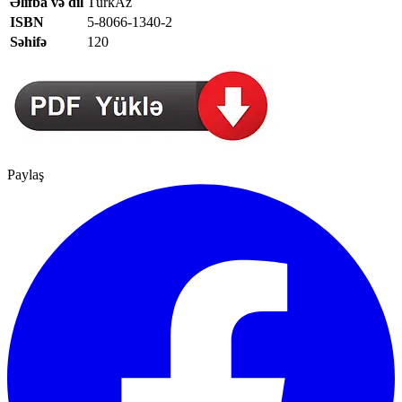
Əlifba və dil
TürkAz
ISBN
5-8066-1340-2
Səhifə
120
Paylaş