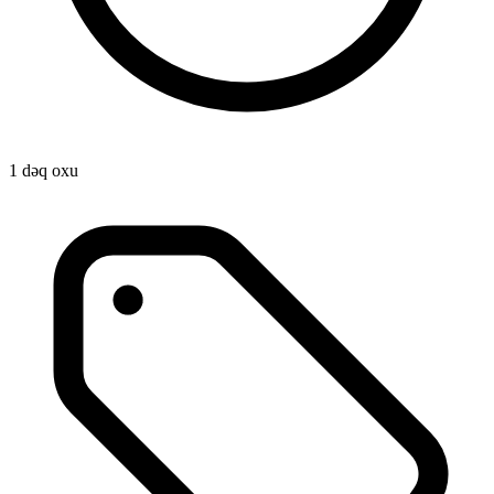
1 dəq oxu