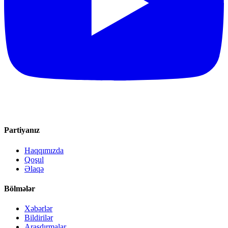
Partiyanız
Haqqımızda
Qoşul
Əlaqə
Bölmələr
Xəbərlər
Bildirilər
Araşdırmalar