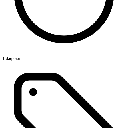
1 dəq oxu