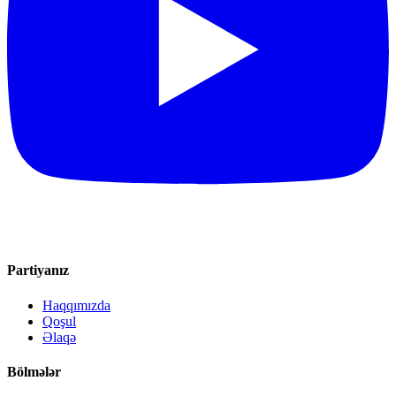
Partiyanız
Haqqımızda
Qoşul
Əlaqə
Bölmələr