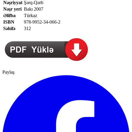
Nəşriyyat
Şərq-Qərb
Nəşr yeri
Bakı 2007
Əlifba
Türkaz
ISBN
978-9952-34-066-2
Səhifə
312
Paylaş