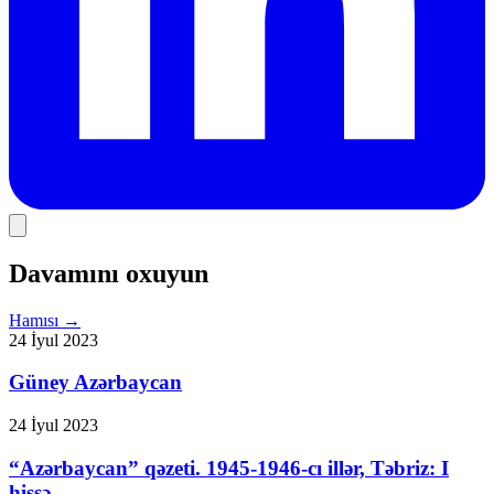
Davamını oxuyun
Hamısı
→
24 İyul 2023
Güney Azərbaycan
24 İyul 2023
“Azərbaycan” qəzeti. 1945-1946-cı illər, Təbriz: I
hissə