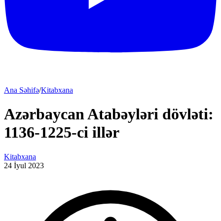
Ana Səhifə
/
Kitabxana
Azərbaycan Atabəyləri dövləti:
1136-1225-ci illər
Kitabxana
24 İyul 2023