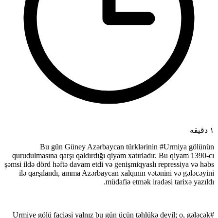
۱ دقیقه
Bu gün Güney Azərbaycan türklərinin #Urmiya gölünün
qurudulmasına qarşı qaldırdığı qiyam xatırladır. Bu qiyam 1390-cı
şəmsi ildə dörd həftə davam etdi və genişmiqyaslı repressiya və həbs
ilə qarşılandı, amma Azərbaycan xalqının vətənini və gələcəyini
müdafiə etmək iradəsi tarixə yazıldı.
#Urmiye gölü faciəsi yalnız bu gün üçün təhlükə deyil; o, gələcək