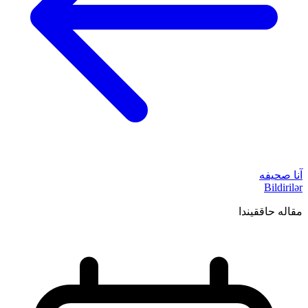
آنا صحیفه
Bildirilər
مقاله حاققیندا