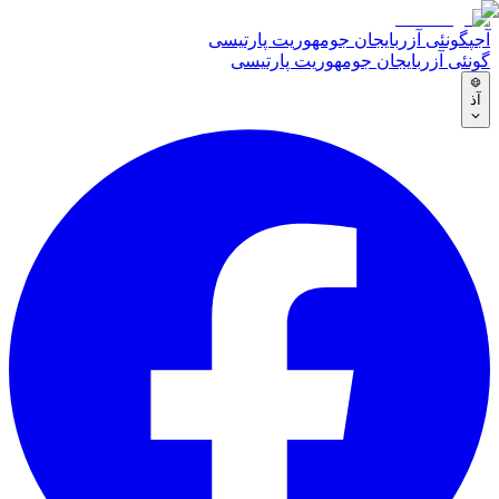
آجپ
گونئی آزربایجان جومهوریت پارتیسی
گونئی آزربایجان جومهوریت پارتیسی
آذ