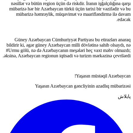
nəsillər və bütün region üçün də riskdir. İranın işğalçılığına qarşı
mübarizə hər bir Azərbaycan türkü üçün tarixi bir vəzifədir və bu
mübarizə həmrəylik, müqavimət və maarifləndirmə ilə davam
edəcək.
Güney Azərbaycan Cümhuriyyət Partiyası bu etirazları anaraq
bildirir ki, əgər güney Azərbaycan milli dövlətinə sahib olsaydı, nə
#Urmu gölü, nə də Azərbaycanın meşələri heç vaxt məhv olmazdı;
əksinə, Azərbaycan regionun iqtisadi və turizm mərkəzinə çevrilərdi.
Yaşasın müstəqil Azərbaycan!
Yaşasın Azərbaycan gəncliyinin azadlıq mübarizəsi
پایلاش