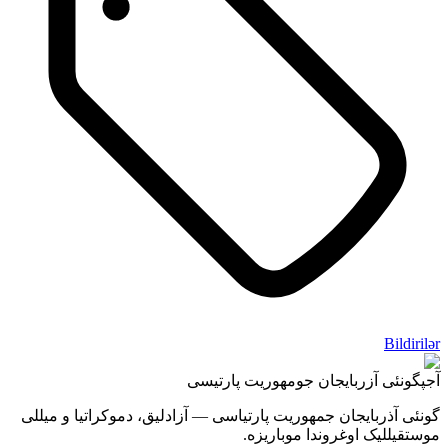
Bildirilər
آجپ
گونئی آزربایجان جومهوریت پارتیسی
گونئی آذربایجان جمهوریت پارتیاسی — آزادلیق، دموکراتیا و میللی
موستقیللیک اوغروندا موباریزه.