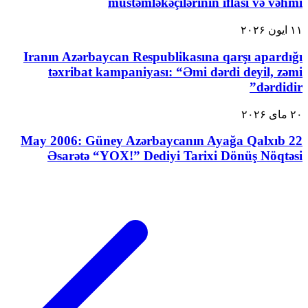
müstəmləkəçilərinin iflası və vəhmi
۱۱ ایون ۲۰۲۶
Iranın Azərbaycan Respublikasına qarşı apardığı
təxribat kampaniyası: “Əmi dərdi deyil, zəmi
dərdidir”
۲۰ مای ۲۰۲۶
22 May 2006: Güney Azərbaycanın Ayağa Qalxıb
Əsarətə “YOX!” Dediyi Tarixi Dönüş Nöqtəsi