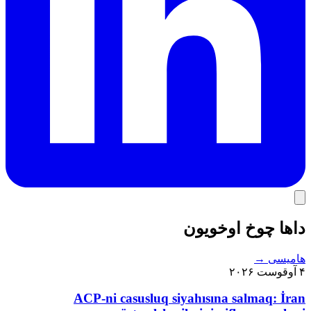
داها چوخ اوخویون
هامیسی
→
۴ آوقوست ۲۰۲۶
ACP-ni casusluq siyahısına salmaq: İran