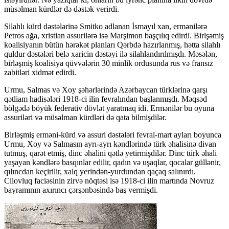
müsəlman kürdlər də dəstək verirdi.
Silahlı kürd dəstələrinə Smitko adlanan İsmayıl xan, ermənilərə
Petros ağa, xristian assurilərə isə Marşimon başçılıq edirdi. Birlşəmiş
koalisiyanın bütün hərəkət planları Qərbdə hazırlanmış, hətta silahlı
quldur dəstələri belə xaricin dəstəyi ilə silahlandırılmışdı. Məsələn,
birləşmiş koalisiya qüvvələrin 30 minlik ordusunda rus və fransız
zabitləri xidmət edirdi.
Urmu, Salmas və Xoy şəhərlərində Azərbaycan türklərinə qarşı
qətliam hadisələri 1918-ci ilin fevralından başlanmışdı. Məqsəd
bölgədə böyük federativ dövlət yaratmaq idi. Ermənilər bu oyuna
assuriləri və müsəlman kürdləri də qata bilmişdilər.
Birləşmiş erməni-kürd və assuri dəstələri fevral-mart ayları boyunca
Urmu, Xoy və Salmasın ayrı-ayrı kəndlərində türk əhalisinə divan
tutmuş, qarət etmiş, dinc əhalini qətlə yetirmişdilər. Dinc türk əhali
yaşayan kəndlərə basqınlar edilir, qadın və uşaqlar, qocalar güllənir,
qılıncdan keçirilir, xalq yerindən-yurdundan qaçaq salınırdı.
Cilovluq faciəsinin zirvə nöqtəsi isə 1918-ci ilin martında Novruz
bayramının axırıncı çərşənbəsində baş vermişdi.