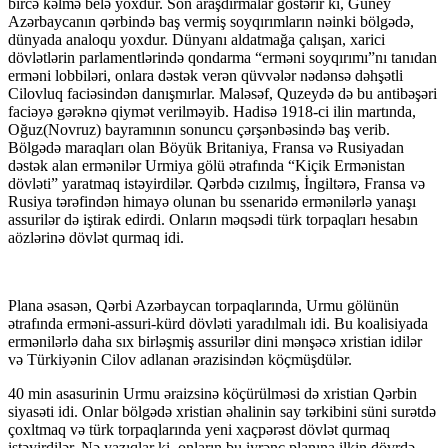
bircə kəlmə belə yoxdur. Son araşdırmalar göstərir ki, Güney
Azərbaycanın qərbində baş vermiş soyqırımların nəinki bölgədə,
dünyada analoqu yoxdur. Dünyanı aldatmağa çalışan, xarici
dövlətlərin parlamentlərində qondarma “erməni soyqırımı”nı tanıdan
erməni lobbiləri, onlara dəstək verən qüvvələr nədənsə dəhşətli
Cilovluq faciəsindən danışmırlar. Maləsəf, Quzeydə də bu antibəşəri
faciəyə gərəknə qiymət verilməyib. Hadisə 1918-ci ilin martında,
Oğuz(Novruz) bayramının sonuncu çərşənbəsində baş verib.
Bölgədə maraqları olan Böyük Britaniya, Fransa və Rusiyadan
dəstək alan ermənilər Urmiya gölü ətrafında “Kiçik Ermənistan
dövləti” yaratmaq istəyirdilər. Qərbdə cızılmış, İngiltərə, Fransa və
Rusiya tərəfindən himayə olunan bu ssenaridə ermənilərlə yanaşı
assurilər də iştirak edirdi. Onların məqsədi türk torpaqları hesabın
aözlərinə dövlət qurmaq idi.
Plana əsasən, Qərbi Azərbaycan torpaqlarında, Urmu gölünün
ətrafında erməni-assuri-kürd dövləti yaradılmalı idi. Bu koalisiyada
ermənilərlə daha sıx birləşmiş assurilər dini mənşəcə xristian idilər
və Türkiyənin Cilov adlanan ərazisindən köçmüşdülər.
40 min asasurinin Urmu əraizsinə köçürülməsi də xristian Qərbin
siyasəti idi. Onlar bölgədə xristian əhalinin say tərkibini süni surətdə
çoxltmaq və türk torpaqlarında yeni xaçpərəst dövlət qurmaq
istəyirdilər. Nə yazıqlar ki, onların bu iyrənc planına ilkin dövrdə