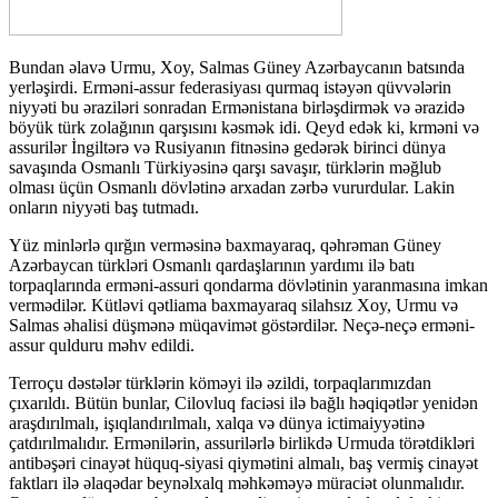
Bundan əlavə Urmu, Xoy, Salmas Güney Azərbaycanın batsında
yerləşirdi. Erməni-assur federasiyası qurmaq istəyən qüvvələrin
niyyəti bu əraziləri sonradan Ermənistana birləşdirmək və ərazidə
böyük türk zolağının qarşısını kəsmək idi. Qeyd edək ki, krməni və
assurilər İngiltərə və Rusiyanın fitnəsinə gedərək birinci dünya
savaşında Osmanlı Türkiyəsinə qarşı savaşır, türklərin məğlub
olması üçün Osmanlı dövlətinə arxadan zərbə vururdular. Lakin
onların niyyəti baş tutmadı.
Yüz minlərlə qırğın verməsinə baxmayaraq, qəhrəman Güney
Azərbaycan türkləri Osmanlı qardaşlarının yardımı ilə batı
torpaqlarında erməni-assuri qondarma dövlətinin yaranmasına imkan
vermədilər. Kütləvi qətliama baxmayaraq silahsız Xoy, Urmu və
Salmas əhalisi düşmənə müqavimət göstərdilər. Neçə-neçə erməni-
assur qulduru məhv edildi.
Terroçu dəstələr türklərin köməyi ilə əzildi, torpaqlarımızdan
çıxarıldı. Bütün bunlar, Cilovluq faciəsi ilə bağlı həqiqətlər yenidən
araşdırılmalı, işıqlandırılmalı, xalqa və dünya ictimaiyyətinə
çatdırılmalıdır. Ermənilərin, assurilərlə birlikdə Urmuda törətdikləri
antibəşəri cinayət hüquq-siyasi qiymətini almalı, baş vermiş cinayət
faktları ilə əlaqədar beynəlxalq məhkəməyə müraciət olunmalıdır.