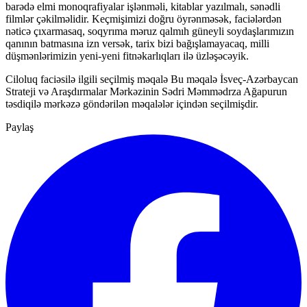
barədə elmi monoqrafiyalar işlənməli, kitablar yazılmalı, sənədli
filmlər çəkilməlidir. Keçmişimizi doğru öyrənməsək, faciələrdən
nəticə çıxarmasaq, soqyrıma məruz qalmıh güneyli soydaşlarımızın
qanının batmasına izn versək, tarix bizi bağışlamayacaq, milli
düşmənlərimizin yeni-yeni fitnəkarlıqları ilə üzləşəcəyik.
Ciloluq faciəsilə ilgili seçilmiş məqalə Bu məqalə İsveç-Azərbaycan
Strateji və Araşdırmalar Mərkəzinin Sədri Məmmədrza Ağapurun
təsdiqilə mərkəzə göndərilən məqalələr içindən seçilmişdir.
Paylaş