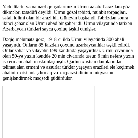
Yadellilərin və namərd qonşularımızın Urmu aə ətraf ərazilərə göz
dikmələri təsadüfi deyildi. Urmu gözəl təbiəti, münbit torpaqları,
səfalı iqlimi olan bir ərazi idi. Güneyin başkəndi Təbrizdən sonra
ikinci şəhər olan Urmu abad bir şəhər idi. Urmu vilayətində tarixən
Azərbaycan türkləri sayca çoxluq təşkil etmişlər.
Dəqiq məlumata görə, 1918-ci ildə Urmu vilayətində 300 əhali
yaşayırdı. Onların 85 faizdən çoxunu azərbaycanlılar təşkil edirdi.
Onlar şəhər və vilayətin 699 kəndində yaşayırdılar. Urmu civarında
olan 50-yə yaxın kənddə 20 min civarında assur, 6 min nəfərə yaxın
isə erməni əhali məskunlaşmışdı. Qərbin xristian dairələrindən
təlimat alan erməni və assurlar türklər yaşayan əraziləri ələ keçirmək,
əhalinin xristianlaşdırmaq və xaçpərəst dininin miqyasının
genişləndirmək məqsədi güdürdülər.