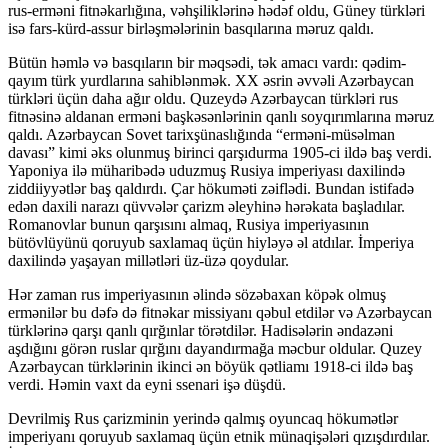
rus-erməni fitnəkarlığına, vəhşiliklərinə hədəf oldu, Güney türkləri
isə fars-kürd-assur birləşmələrinin basqılarına məruz qaldı.
Bütün həmlə və basqıların bir məqsədi, tək amacı vardı: qədim-
qayım türk yurdlarına sahiblənmək. XX əsrin əvvəli Azərbaycan
türkləri üçün daha ağır oldu. Quzeydə Azərbaycan türkləri rus
fitnəsinə aldanan erməni başkəsənlərinin qanlı soyqırımlarına məruz
qaldı. Azərbaycan Sovet tarixşünaslığında “erməni-müsəlman
davası” kimi əks olunmuş birinci qarşıdurma 1905-ci ildə baş verdi.
Yaponiya ilə müharibədə uduzmuş Rusiya imperiyası daxilində
ziddiiyyətlər baş qaldırdı. Çar hökuməti zəiflədi. Bundan istifadə
edən daxili narazı qüvvələr çarizm əleyhinə hərəkata başladılar.
Romanovlar bunun qarşısını almaq, Rusiya imperiyasının
bütövlüyünü qoruyub saxlamaq üçün hiyləyə əl atdılar. İmperiya
daxilində yaşayan millətləri üz-üzə qoydular.
Hər zaman rus imperiyasının əlində sözəbaxan köpək olmuş
ermənilər bu dəfə də fitnəkar missiyanı qəbul etdilər və Azərbaycan
türklərinə qarşı qanlı qırğınlar törətdilər. Hadisələrin əndazəni
aşdığını görən ruslar qırğını dayandırmağa məcbur oldular. Quzey
Azərbaycan türklərinin ikinci ən böyük qətliamı 1918-ci ildə baş
verdi. Həmin vaxt da eyni ssenari işə düşdü.
Devrilmiş Rus çarizminin yerində qalmış oyuncaq hökumətlər
imperiyanı qoruyub saxlamaq üçün etnik münaqişələri qızışdırdılar.