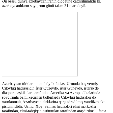
Ən əsası, dünya azərbaycanlıranın diqqətinə çatdırılımalıdır ki,
azərbaycanlıların soyqırımı günü təkcə 31 mart deyil.
Azərbaycan türklərinin ən böyük faciəsi Urmuda baş vermiş
Cilovluq hadisəsidir. İstər Quzeydə, istər Güneydə, istərsə də
diaspora təşkilatları tərəfindən Amerika və Avropa ölkələrində
soyqırımla bağlı keçirilən tədbirlərdə Cilovluq hadisələri də
xatırlanmalı, Azərbaycan türklərinə qarşı törədilmiş vandilzm aktı
pislənməlidir. Urmu, Xoy, Salmas hadisələri elmi mərkəzlər
tərəfindən, elmi-təhqiqat institutuları tərəfindən araşdırılmalı, faciə