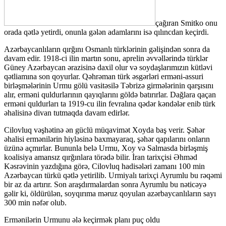
çağıran Smitko onu
orada qətlə yetirdi, onunla gələn adamlarını isə qılıncdan keçirdi.
Azərbaycanlıların qırğını Osmanlı türklərinin gəlişindən sonra da
davam edir. 1918-ci ilin martın sonu, aprelin əvvəllərində türklər
Güney Azərbaycan ərazisinə daxil olur və soydaşlarımızın kütləvi
qətliamına son qoyurlar. Qəhrəman türk əsgərləri erməni-assuri
birləşmələrinin Urmu gölü vasitəsilə Təbrizə girmələrinin qarşısını
alır, erməni quldurlarının qayıqlarını göldə batırırlar. Dağlara qaçan
erməni quldurları ta 1919-cu ilin fevralına qədər kəndələr enib türk
əhalisinə divan tutmaqda davam edirlər.
Cilovluq vəşhətinə ən güclü müqavimət Xoyda baş verir. Şəhər
əhalisi ermənilərin hiyləsinə baxmayaraq, şəhər qapılarını onların
üzünə açmırlar. Bununla belə Urmu, Xoy və Salmasda birləşmiş
koalisiya amansız qırğınlara törədə bilir. İran tarixçisi Əhməd
Kəsrəvinin yazdığına görə, Cilovluq hadisələri zamanı 100 min
Azərbaycan türkü qətlə yetirilib. Urmiyalı tarixçi Ayrumlu bu rəqəmi
bir az da artırır. Son araşdırmalardan sonra Ayrumlu bu nəticəyə
gəlir ki, öldürülən, soyqırıma məruz qoyulan azərbaycanlıların sayı
300 min nəfər olub.
Ermənilərin Urmunu ələ keçirmək planı puç oldu