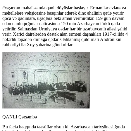
Əsgərxan məhəlləsində qanlı döyüşlər başlayır. Ermənilər evlərə və
məhəllələrə vəhşicəsinə basqınlar edərək dinc əhalinin qətlə yetirir,
qoca və qadınlara, uşaqlara belə aman vermirdilər. 159 gün davam
edən qanlı qırğınlar nəticəsində 150 min Azərbaycan türkü qətlə
yetirilir. Salmasdan Urmiyaya qədər hər bir azərbaycanlı ailəsi şəhid
verir. Xarici dairələrdən dəstək alan erməni daşnakları 1917-ci ildə 4
nəfərlik təpədən-dırnağa qədər silahlanmış quldurları Andronikin
rəhbərliyi ilə Xoy şəhərinə göndərirlər.
QANLI Çərşəmbə
Bu faciə haqqında təəsüflər olsun ki, Azərbaycan tarixşünaslığında