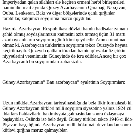
İmperiyadan qalan silahları ələ keçirən erməni hərbi birləşmələri
həmin ilin mart ayında Quzey Azərbaycanın Qarabağ, Naxçıvan,
Quba, Lənkəran, Bakı və digər bölgələrində qanlı qırğınlar
törətdilər, xalqımızı soyqırıma mərzu qoydular.
Hazırda Azərbaycan Respublikası dövləti həmin hadisələr zamanı
şəhid olmuş soydaşlarımızın xatirəsini əziz tutmaq üçün 31 martı
azərbaycanlıların soyqırımı günü kimi qeyd edir. Amma unutmaq
olmaz ki, Azərbaycan türklərinin soyqırımı təkcə Quzeydə həyata
keçirilməyib. Quzeydə qətliam törədən həmin qüvvələr öz çirkin
niyyətlərini vətənimizin Güneyində də icra ediblər.Ancaq bir çox
Azərbaycanlı bu soyqırımdan xəbərsizdir.
Güney Azərbaycanın” Batı azərbaycan” əyalətinin Soyqırımları:
Uzun müddət Azərbaycan tarixşünasılığında belə fikir formalaşıb ki,
Güney Azərbaycan türkləri milli soyqırım siyasətinə yalnız 1924-cü
ildə fars Pəhləvilərin hakimiyyətə gəlməsindən sonra üzləşməyə
başlayıblar. Əslində isə belə deyil. Güney türkləri təkcə 1946-cı ildə-
Pişəvəri başçılığında Azərbaycan milli hökuməti devriləndən sonra
kütləvi qırğına məruz qalmayıblar.