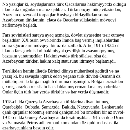
Nə yazıqlar ki, soydaşlarımız türk Qacarlarına hakimiyyətdə olduğu
illərdə də qırğınlara məruz qalıblar. Türkmənçay müqaviləsindən,
Arazdan quzeydəki torpaqlar Rusiyaya birləşdikdən sonra
Azərbaycan türklərinin, eləcə də Qacarlar sülaləsinin mövqeyi
zəifləməyə başladı.
Fars şovinistləri saraya ayaq açmağa, dövlət siyasətinə təsir etməyə
başladılar. XX əsrin əvvələrində İranda baş vermiş inqilablardan
sonra Qacarların mövqeyi bir az da zəiflədi. Artıq 1915-1924-cü
illərdə fars şovinistləri hakimiyyət çevrilişinin əsasını qoymuş,
bazasını yaratmışdılar. Hakimiyyətdə türk sülaləsi olsa da,
Azərbaycan türkləri hakim xalq statusunu itirməyə başlamışdı.
Tərslikdən həmin illərdə Birinci dünya müharibəsi gedirdi və nə
yazıq ki, bu savaşda iqtirak edən yeganə türk dövləti-Osmanlı öz
müttəfiqləri ilə birgə məğlub duruma düşmüşdü. Bölgə nəzarətdən
çıxmış, ərazidə rus silahı ilə silahlanmış ermənilər at oynadırdılar.
Onlar üçün türk hər yerdə türkdür və hər yerdə düşməndir.
1918-ci ildə Quzeydə Azərbaycan türklərinə divan tutmuş,
Qarabağda, Qubada, Şamaxıda, Bakıda, Naxçıvanda, Lənkəranda
qanlı qırğınlar töbətmiş erməni qaniçənləri bu əməlləri bir az əvvəl-
1915-ci ildə Güney Azərbaycanda törətmişdilər. 1915-ci ildə Urmu
və Salmasda Petros adlı erməni komandanı öz quldur dəstəsi ilə
azərbaycanlılara basqın edir.