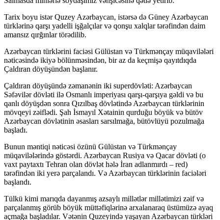
Salmasda minlərlə soydaşımız vəhşicəsinə qətlə yetirib.
Tarix boyu istər Quzey Azərbaycan, istərsə də Güney Azərbaycan
türklərinə qarşı yadelli işğalçılar və qonşu xalqlar tərəfindən daim
amansız qırğınlar törədilib.
Azərbaycan türklərini faciəsi Gülüstan və Türkmənçay müqavilələri
nəticəsində ikiyə bölünməsindən, bir az da keçmişə qayıtdıqda
Çaldıran döyüşündən başlanır.
Çaldıran döyüşündə zəmanənin iki superdövləti: Azərbaycan
Səfəvilər dövləti ilə Osmanlı imperiyası qarşı-qarşıya gəldi və bu
qanlı döyüşdən sonra Qızılbaş dövlətində Azərbaycan türklərinin
mövqeyi zəiflədi. Şah İsmayıl Xətainin qurduğu böyük və bütöv
Azərbaycan dövlətinin əsasları sarsılmağa, bütövlüyü pozulmağa
başladı.
Bunun məntiqi nəticəsi özünü Gülüstan və Türkmənçay
müqavilələrində göstərdi. Azərbaycan Rusiya və Qacar dövləti (o
vaxt paytaxtı Tehran olan dövlət hələ İran adlanmırdı – red)
tərəfindən iki yerə parçalandı. Və Azərbaycan türklərinin faciələri
başlandı.
Tülkü kimi marıqda dayanmış azsaylı millətlər millətimizi zəif və
parçalanmış görüb böyük müttəfiqlərinə arxalanaraq üstümüzə ayaq
açmağa başladılar. Vətənin Quzeyində yaşayan Azərbaycan türkləri