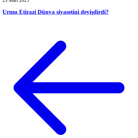
23 Mart 2025
Urmu Etirazi Dünya siyasetini deyişdirdi?