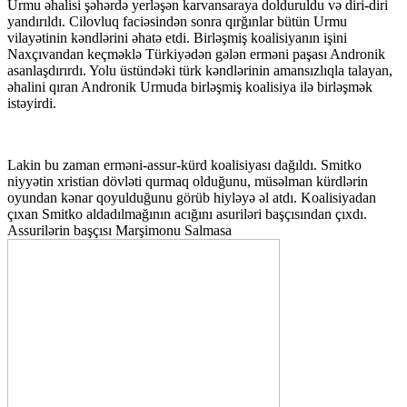
Urmu əhalisi şəhərdə yerləşən karvansaraya dolduruldu və diri-diri
yandırıldı. Cilovluq faciəsindən sonra qırğınlar bütün Urmu
vilayətinin kəndlərini əhatə etdi. Birləşmiş koalisiyanın işini
Naxçıvandan keçməklə Türkiyədən gələn erməni paşası Andronik
asanlaşdırırdı. Yolu üstündəki türk kəndlərinin amansızlıqla talayan,
əhalini qıran Andronik Urmuda birləşmiş koalisiya ilə birləşmək
istəyirdi.
Lakin bu zaman erməni-assur-kürd koalisiyası dağıldı. Smitko
niyyətin xristian dövləti qurmaq olduğunu, müsəlman kürdlərin
oyundan kənar qoyulduğunu görüb hiyləyə əl atdı. Koalisiyadan
çıxan Smitko aldadılmağının acığını asuriləri başçısından çıxdı.
Assurilərin başçısı Marşimonu Salmasa