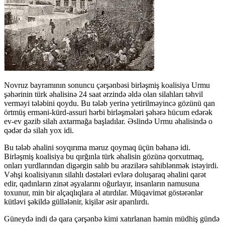
Novruz bayramının sonuncu çərşənbəsi birləşmiş koalisiya Urmu
şəhərinin türk əhalisinə 24 saat ərzində əldə olan silahları təhvil
verməyi tələbini qoydu. Bu tələb yerinə yetirilməyincə gözünü qan
örtmüş erməni-kürd-assuri hərbi birləşmələri şəhərə hücum edərək
ev-ev gəzib silah axtarmağa başladılar. Əslində Urmu əhalisində o
qədər də silah yox idi.
Bu tələb əhalini soyqırıma məruz qoymaq üçün bəhanə idi.
Birləşmiş koalisiya bu qırğınla türk əhalisin gözünə qorxutmaq,
onları yurdlarından digərgin salıb bu ərazilərə sahiblənmək istəyirdi.
Vəhşi koalisiyanın silahlı dəstələri evlərə doluşaraq əhalini qarət
edir, qadınların zinət əşyalarını oğurlayır, insanların namusuna
toxunur, min bir alçaqlıqlara əl atırdılar. Müqavimət göstərənlər
kütləvi şəkildə güllələnir, kişilər əsir aparılırdı.
Güneydə indi də qara çərşənbə kimi xatırlanan həmin müdhiş gündə