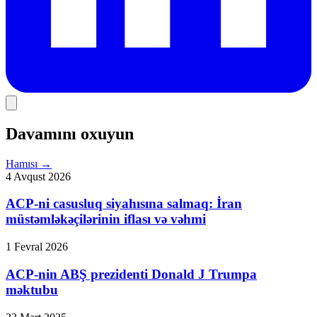
Davamını oxuyun
Hamısı
→
4 Avqust 2026
ACP-ni casusluq siyahısına salmaq: İran
müstəmləkəçilərinin iflası və vəhmi
1 Fevral 2026
ACP-nin ABŞ prezidenti Donald J Trumpa
məktubu