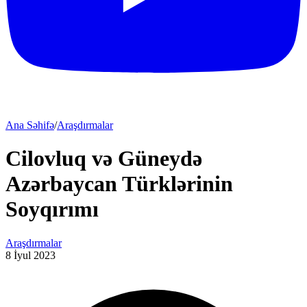
Ana Səhifə
/
Araşdırmalar
Cilovluq və Güneydə
Azərbaycan Türklərinin
Soyqırımı
Araşdırmalar
8 İyul 2023