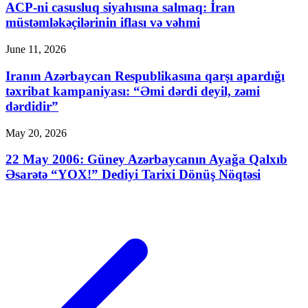
ACP-ni casusluq siyahısına salmaq: İran
müstəmləkəçilərinin iflası və vəhmi
June 11, 2026
Iranın Azərbaycan Respublikasına qarşı apardığı
təxribat kampaniyası: “Əmi dərdi deyil, zəmi
dərdidir”
May 20, 2026
22 May 2006: Güney Azərbaycanın Ayağa Qalxıb
Əsarətə “YOX!” Dediyi Tarixi Dönüş Nöqtəsi