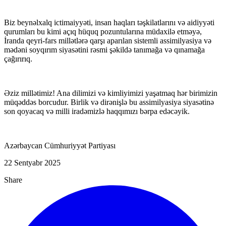
Biz beynəlxalq ictimaiyyəti, insan haqları təşkilatlarını və aidiyyəti
qurumları bu kimi açıq hüquq pozuntularına müdaxilə etməyə,
İranda qeyri-fars millətlərə qarşı aparılan sistemli assimilyasiya və
mədəni soyqırım siyasətini rəsmi şəkildə tanımağa və qınamağa
çağırırıq.
Əziz millətimiz! Ana dilimizi və kimliyimizi yaşatmaq hər birimizin
müqəddəs borcudur. Birlik və dirənişlə bu assimilyasiya siyasətinə
son qoyacaq və milli iradəmizlə haqqımızı bərpa edəcəyik.
Azərbaycan Cümhuriyyət Partiyası
22 Sentyabr 2025
Share