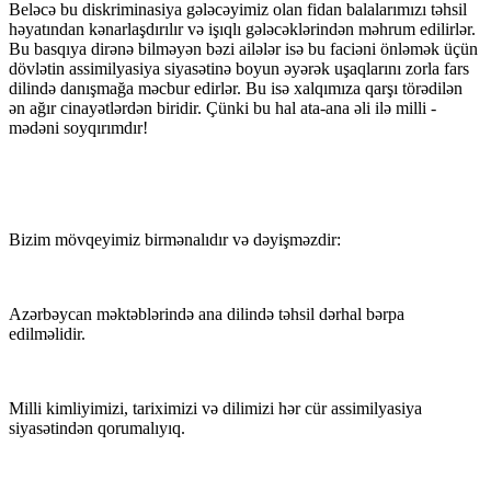
Beləcə bu diskriminasiya gələcəyimiz olan fidan balalarımızı təhsil
həyatından kənarlaşdırılır və işıqlı gələcəklərindən məhrum edilirlər.
Bu basqıya dirənə bilməyən bəzi ailələr isə bu faciəni önləmək üçün
dövlətin assimilyasiya siyasətinə boyun əyərək uşaqlarını zorla fars
dilində danışmağa məcbur edirlər. Bu isə xalqımıza qarşı törədilən
ən ağır cinayətlərdən biridir. Çünki bu hal ata-ana əli ilə milli -
mədəni soyqırımdır!
Bizim mövqeyimiz birmənalıdır və dəyişməzdir:
Azərbəycan məktəblərində ana dilində təhsil dərhal bərpa
edilməlidir.
Milli kimliyimizi, tariximizi və dilimizi hər cür assimilyasiya
siyasətindən qorumalıyıq.