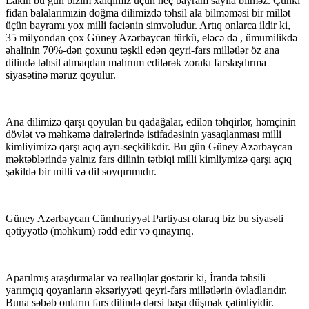
Lakin bu gün bizim xalqımız üçün heç bayram sayıla bilməz. Çünki
fidan balalarımızin doğma dilimizdə təhsil ala bilməməsi bir millət
üçün bayramı yox milli faciənin simvoludur. Artıq onlarca ildir ki,
35 milyondan çox Güney Azərbaycan türkü, eləcə də , ümumilikdə
əhalinin 70%-dən çoxunu təşkil edən qeyri-fars millətlər öz ana
dilində təhsil almaqdan məhrum edilərək zorakı farslaşdırma
siyasətinə məruz qoyulur.
Ana dilimizə qarşı qoyulan bu qadağalar, edilən təhqirlər, həmçinin
dövlət və məhkəmə dairələrində istifadəsinin yasaqlanması milli
kimliyimizə qarşı açıq ayrı-seçkilikdir. Bu gün Güney Azərbaycan
məktəblərində yalnız fars dilinin tətbiqi milli kimliymizə qarşı açıq
şəkildə bir milli və dil soyqırımıdır.
Güney Azərbaycan Cümhuriyyət Partiyası olaraq biz bu siyasəti
qətiyyətlə (məhkum) rədd edir və qınayırıq.
Aparılmış araşdırmalar və reallıqlar göstərir ki, İranda təhsili
yarımçıq qoyanların əksəriyyəti qeyri-fars millətlərin övladlarıdır.
Buna səbəb onların fars dilində dərsi başa düşmək çətinliyidir.