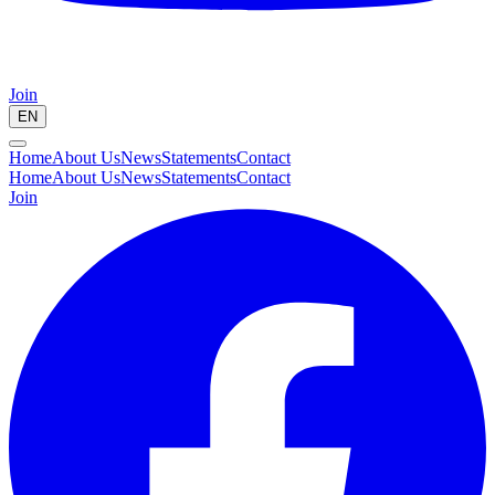
Join
EN
Home
About Us
News
Statements
Contact
Home
About Us
News
Statements
Contact
Join