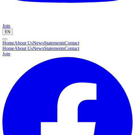
Join
EN
Home
About Us
News
Statements
Contact
Home
About Us
News
Statements
Contact
Join