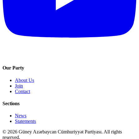
Our Party
About Us
Join
Contact
Sections
News
Statements
©
2026
Güney Azərbaycan Cümhuriyyət Partiyası.
All rights
reserved.