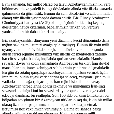
Eyni zamanda, biz millət olaraq bu taleyi Azərbaycanımızın iki yerə
bölünməsində və yadelli istilaçı dövlətlərin əlində yüz illərlə əsarətdə
qalmasında da görmüşük. Bunun da acı nəticələrini və zillətini millət
olaraq yüz illərdir yaşamaqda davam edirik. Biz Güney Azəbaycan
Cümhuriyyət Partiyası (ACP) olaraq düşünürük ki, artıq keçmiş
dərslərdən nəticə çıxarmalı, babalarımızın tarixən yol verdiyi
yanlışıqlıqları bir daha təkrarlamamalıyıq.
Biz azərbaycanlılar dünyanın yeni düzəninə keçid dönəmində daha
uyğun şəkildə millətimizi ayağa qaldırmalıyıq. Bunun ilk yolu milli
oyanış və milli bütövlükdən keçir. İran dövləti və onun başında
duran farsçı rejimlər millətimizi yüz illərdir öz mənfəətləri xatirinə
hər cür savaşda, bəlada, inqilabda qurban verməkdədir. Həmişə
savaşlar dövrü və çətin zamanlarda Azərbaycan türkləri İran dövlət
mənsublarının, irançı zehniyyət sahiblərinin yadlarına düşməkdədir.
Bu gün də ortalıq qarışdıqca azərbaycanlıları qurban vermək üçün
İran rejimi bütün siyasi variantlarını işə salacaq, xalqımızı şirin milli
vədlərlə aldatmağa çalışacaqdır. İran rejimi istənilən bir savaşı
Azərbaycan torpaqlarına doğru çəkməyə və millətimizi İran-İraq
savaşında olduğu kimi bu savaşlarda yenə qurban verməyə cəhd
edəcəyi danılmaz bir reallıqdır. Son 100 ildə bu kimi təhlükələri bu
bölgədən sovşduran biz Azərbaycan türkləri olsaq da, lakin bir millət
olaraq öz ana torpaqlarımızda milli haqlarımızı bərpa etmək
istəyimizə heç vaxt imkan verilməyib. Daima bu sahədə basqı
altında əzilməyə məhkum olmuşuq. Hətta çox zaman milli