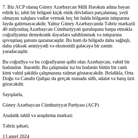
7. Biz ACP olaraq Güney Azərbaycan Milli Hərəkatı adına bəyan
edirik ki, təbii bir bölgəni kiçik etnik dövlətlərə parçalamaq, yerli
olmayan xalqlara vədlər vermək heç bir halda bölgənin istiqrarına
fayda gətirməyəcəkdir. Yalnız Güney Azərbaycanda Təbriz mərkəzli
40 milyonluq Azərbaycan Cümhuriyyəti quruluşunu bərpa etməklə
coğrafiyamız demokratik dəyərlərə sahiblənmək və istiqrarına
qovuşmaq şansını qazanacaqdır. Bu həm də bölgədə daha sağlıqlı,
daha yüksək əmniyyətli və ekonomili gələcəyə bir zəmin
yaradacaqdır.
Bu coğrafiya və bu coğrafiyanın qəlbi olan Azərbaycan, vahid bir
bədəndən ibarətdir. Bu çalışmalar isə bu bədənin bütün bir canlı
kimi vahid şəkildə çalışmasına xidmət göstərəcəkdir. Beləliklə, Orta
Doğu və Cənubi Qafqaz da gerçək mənada sülh, ədalət və barış üzü
görəcəkdir.
Sayqılarla,
Güney Azərbaycan Cümhuriyyət Partiyası (ACP)
Analatik təhlil və araşdırma mərkəzi
Təbriz şəhəri,
13 aprel 2024