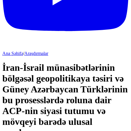
Ana Səhifə
/
Araşdırmalar
İran-İsrail münasibətlərinin
bölgəsəl geopolitikaya təsiri və
Güney Azərbaycan Türklərinin
bu prosesslərdə roluna dair
ACP-nin siyasi tutumu və
mövqeyi barədə ulusal