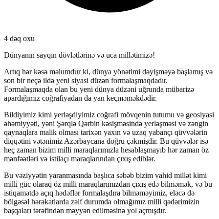
4 dəq oxu
Dünyanın
sayqın dövlətlərinə və uca millətimizə!
Artıq hər kəsə məlumdur ki, dünya yönətimi dəyişməyə başlamış və
son bir neçə ildə yeni siyasi düzən formalaşmaqdadır.
Formalaşmaqda olan bu yeni dünya düzəni uğrunda mübarizə
apardığımız coğrafiyadan da yan keçməməkdədir.
Bildiyimiz kimi yerləşdiyimiz coğrafi mövqenin tutumu və geosiyasi
əhəmiyyəti, yəni Şərqlə Qərbin kəsişməsində yerləşməsi və zəngin
qaynaqlara malik olması tarixən yaxın və uzaq yabançı qüvvələrin
diqqətini vətənimiz Azərbaycana doğru çəkmişdir. Bu qüvvələr isə
heç zaman bizim milli maraqlarımızla hesablaşmayıb hər zaman öz
mənfəətləri və istilaçı maraqlarından çıxış ediblər.
Bu vəziyyətin yaranmasında başlıca səbəb bizim vahid millət kimi
milli güc olaraq öz milli maraqlarımızdan çıxış edə bilməmək, və bu
istiqamətdə açıq hədəflər formalaşdıra bilməməyimiz, eləcə də
bölgəsəl hərəkatlarda zəif durumda olmağımız milli qədərimizin
başqaları tərəfindən məyyən edilməsinə yol açmışdır.