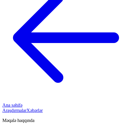
Ana səhifə
Araşdırmalar
Xəbərlər
Məqalə haqqında