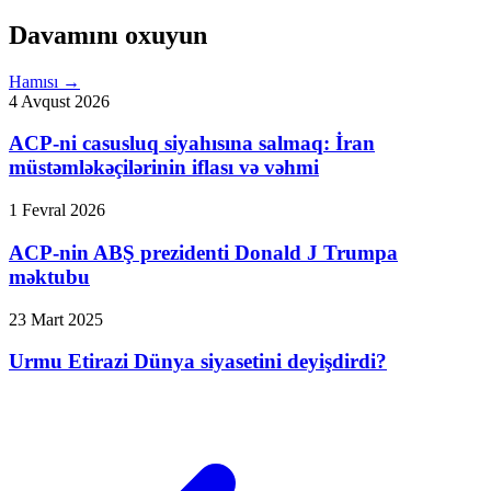
Davamını oxuyun
Hamısı
→
4 Avqust 2026
ACP-ni casusluq siyahısına salmaq: İran
müstəmləkəçilərinin iflası və vəhmi
1 Fevral 2026
ACP-nin ABŞ prezidenti Donald J Trumpa
məktubu
23 Mart 2025
Urmu Etirazi Dünya siyasetini deyişdirdi?