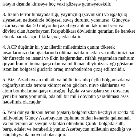
istəyin dışında kimsəyə heç vaxt güzəştə getməyəcəkdir.
3. İranın terror himayədarlığı, yayımçılıq (şovinizm) və işğalçılıq
siyasətləri nəticəsində bölgəsəl savaş durumu yaranarsa, Güneydə
azərbaycanlılar 50 milyonluq azərbaycanlının tək ümid yeri və
dövləti olan Azərbaycan Respublikası dövlətinin qərarları ilə hərəkət
etmək barədə açıq fikirlə çıxış edəcəkdir.
4. ACP düşünür ki, yüz illərdir millətimizin qanını tökərək
insanlarımızı dar ağaclarında ölümə məhkum edən və millətimizi hər
bir fürsətdə ən insani və ilkin haqlarından, rifahlı yaşamdan məhrum
qoyan İran rejiminə qarşı olan və milli mənafeyimizə sayğı göstərən
istənilən bölgəsəl güclərlə ortaq mənfəətlərdən çıxış edilməlidir.
5. Biz, Azərbaycan milləti və bütün insanlıq üçün bölgəmizdə və
coğrafiyamızda terrora xidmət edən güclərə, nüvə silahlarına və
atom bombalarına qarşı olacağıq. İşğala və savaşlara son qoyacaq
yeni bir barış yönümlü, ədalətli bir milli dövlətin yaradılması əsas
hədəfimiz olacaqdır.
6. Yeni dünya düzəni terəni (qatarı) bölgəmizdən keçdiyi sürəcdə 40
millyonluq Güney Azərbaycan toplumu ondan kənarda qalmamalı
və bu terənin ən sayqın sakinləri olmalıdır. Çünki bölgədə sülh,
barış, ədalət və bərabərlik yanlız Azərbaycan millətinin azadlığı və
istiqlaliyyətilə mövcud olacaqdır.