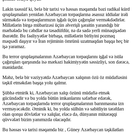
Lakin təəssüf ki, belə bir tarixi və həssas məqamda bəzi radikal kürd
qruplaşmaları yenidən Azərbaycan torpaqlarına əsassız iddialar irəli
sürməkdə və torpaqlarımızın işğalı üçün çağırışlar verməkdədirlər.
Millətlərin birgə mübarizəsi üçün əlverişli şəraitin yarandığı bir
mərhələdə bu cəhdlər nə təsadüfdür, nə də sadə yerli münaqişədən
ibarətdir. Bu fəaliyyətlər birbaşa, millətlərin birliyini pozmaq
məqsədi daşıyır və İran rejiminin ömrünü uzatmaqdan başqa heç bir
işə yaramaz.
Bu terror qruplaşmalarının Azərbaycan torpaqlarını işğal və istila
çağırışları qarşısında isə mərkəzi hakimiyyətin səssizliyi, son dərəcə,
mənidardır.
Məhz, belə bir vəziyyətdə Azərbaycan xalqının özü öz müdafiəsini
təşkil etməkdən başqa yolu qalmır.
Şübhə etmirik ki, Azərbaycan xalqı özünü müdafiə etmək
gücündədir və bu yolda bütün imkanlarını səfərbər edərək,
Azərbaycan torpaqlarnda terror qruplaşmalarının barınmasına izn
verməyəcəkdir. Əminik ki, bu yolda sülhün və sabitliyin tərəfdarı
olan qonşu dövlətlər və xalqlar, eləcə də, dünyanın mütərəqqi
qüvvələri bizim yanımızda olacaqdır.
Bu həssas və tarixi məqamda biz , Güney Azərbaycan təşkilatları