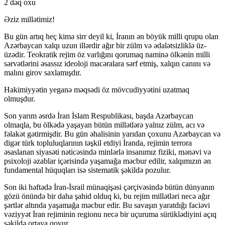
2 dəq oxu
Əziz millətimiz!
Bu gün artıq heç kimə sirr deyil ki, İranın ən böyük milli qrupu olan
Azərbaycan xalqı uzun illərdir ağır bir zülm və ədalətsizliklə üz-
üzədir. Teokratik rejim öz varlığını qorumaq naminə ölkənin milli
sərvətlərini əsassız ideoloji macəralara sərf etmiş, xalqın canını və
malını girov saxlamışdır.
Hakimiyyətin yeganə məqsədi öz mövcudiyyətini uzatmaq
olmuşdur.
Son yarım əsrdə İran İslam Respublikası, başda Azərbaycan
olmaqla, bu ölkədə yaşayan bütün millətlərə yalnız zülm, acı və
fəlakət gətirmişdir. Bu gün əhalisinin yarıdan çoxunu Azərbaycan və
digər türk topluluqlarının təşkil etdiyi İranda, rejimin terrora
əsaslanan siyasəti nəticəsində minlərlə insanımız fiziki, mənəvi və
psixoloji əzablar içərisində yaşamağa məcbur edilir, xalqımızın ən
fundamental hüquqları isə sistematik şəkildə pozulur.
Son iki həftədə İran-İsrail münaqişəsi çərçivəsində bütün dünyanın
gözü önündə bir daha şahid olduq ki, bu rejim millətləri necə ağır
şərtlər altında yaşamağa məcbur edir. Bu savaşın yaratdığı faciəvi
vəziyyət İran rejiminin regionu necə bir uçuruma sürüklədiyini açıq
şəkildə ortaya qoyur.