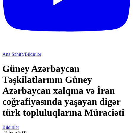
Ana Səhifə
/
Bildirilər
Güney Azərbaycan
Təşkilatlarının Güney
Azərbaycan xalqına və İran
coğrafiyasında yaşayan digər
türk topluluqlarına Müraciəti
Bildirilər
27 İyun 2025