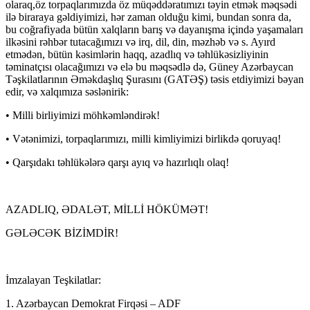
olaraq,öz torpaqlarımızda öz müqəddəratımızı təyin etmək məqsədi
ilə biraraya gəldiyimizi, hər zaman olduğu kimi, bundan sonra da,
bu coğrafiyada bütün xalqların barış və dayanışma içində yaşamaları
ilkəsini rəhbər tutacağımızı və irq, dil, din, məzhəb və s. Ayırd
etmədən, bütün kəsimlərin haqq, azadlıq və təhlükəsizliyinin
təminatçısı olacağımızı və elə bu məqsədlə də, Güney Azərbaycan
Təşkilatlarının Əməkdaşlıq Şurasını (GATƏŞ) təsis etdiyimizi bəyan
edir, və xalqımıza səslənirik:
• Milli birliyimizi möhkəmləndirək!
• Vətənimizi, torpaqlarımızı, milli kimliyimizi birlikdə qoruyaq!
• Qarşıdakı təhlükələrə qarşı ayıq və hazırlıqlı olaq!
AZADLIQ, ƏDALƏT, MİLLİ HÖKÜMƏT!
GƏLƏCƏK BİZİMDİR!
İmzalayan Teşkilatlar:
1. Azərbaycan Demokrat Firqəsi – ADF