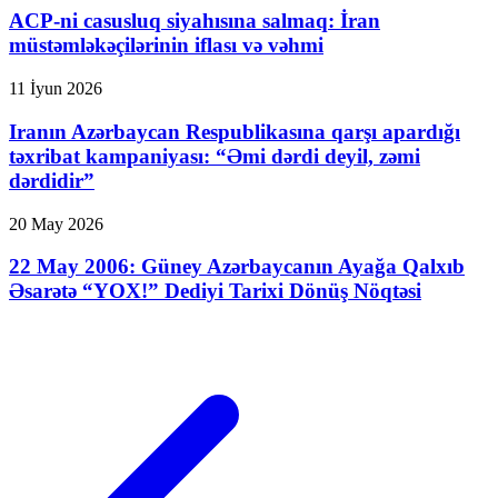
ACP-ni casusluq siyahısına salmaq: İran
müstəmləkəçilərinin iflası və vəhmi
11 İyun 2026
Iranın Azərbaycan Respublikasına qarşı apardığı
təxribat kampaniyası: “Əmi dərdi deyil, zəmi
dərdidir”
20 May 2026
22 May 2006: Güney Azərbaycanın Ayağa Qalxıb
Əsarətə “YOX!” Dediyi Tarixi Dönüş Nöqtəsi