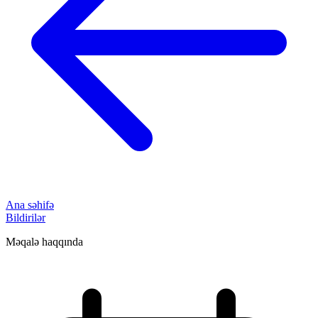
Ana səhifə
Bildirilər
Məqalə haqqında