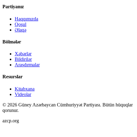
Partiyanız
Haqqımızda
Qoşul
Əlaqə
Bölmələr
Xəbərlər
Bildirilər
Araşdırmalar
Resurslar
Kitabxana
Videolar
©
2026
Güney Azərbaycan Cümhuriyyət Partiyası.
Bütün hüquqlar
qorunur.
azcp.org