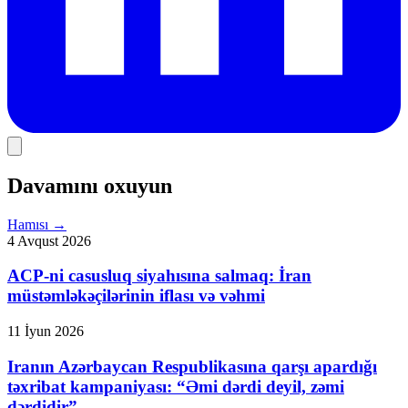
Davamını oxuyun
Hamısı
→
4 Avqust 2026
ACP-ni casusluq siyahısına salmaq: İran
müstəmləkəçilərinin iflası və vəhmi
11 İyun 2026
Iranın Azərbaycan Respublikasına qarşı apardığı
təxribat kampaniyası: “Əmi dərdi deyil, zəmi
dərdidir”