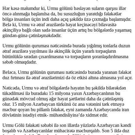
Hər kəsə məlumdur ki, Urmu gölünü bəsləyən suların qarşısı illər
öncə alınmağa başlanılsa da, bu susuzluğun yaratdığı fəlakətlər
bölgə insanları üçün indi daha açıq şəkildə üzə çıxmağa başlamışdır.
Belə ki, Urmu və ətraf ərazilərdə həyat keçinəcəyi bilavasitə
əkinçiliyə bağlı olan sadə insanlar üçün artıq bu bölgələrdə yaşamaq
gündən-günə çətinləşməkdədir.
Urmu gölünün quruması nəticəsində burada yığılmış tonlarla duzun
ətraf ərazilərə yayılması ilə əkinçilik üçün yararlı torpaqların
bütünlüklə sıradan çıxarılmasına və torpaqların şoranlaşdırılmasına
səbəb olmaqdadır.
Beləcə, Urmu gölünün quruması nəticəsində burada yaranan fəlakət
duz fırtınası ilə ətraf ərazilərimizi də öz etkisi altına almasına yol açır.
Nəticədə, Urmu və ətraf bölgələrdə həyatın bu şəkildə bilərəkdən
tükədilməsi ilə buradakı 15 milyona yaxın Azərbaycanlının bu
günədək mövcud olmuş ağır həyat şərtlərini daha da çətinləşmiş
olur. 15 milyon Azərbaycan türkünü öz ana vətənini tərk etməyə
məcbur qoyan bu pillanlı fəlakət, eyni zamanda Azərbaycanda iran
dövlətinin istədiyi etnik- mühəndisliyinə’də xidmət edir.
Urmu Gölü fəlakəti səbəbi ilə son illərdə yüzlərlə Azərbaycan kəndi
boşalıb və Azərbaycanlılar mühacirətə məcburqalıb. Son 5 ildə duz