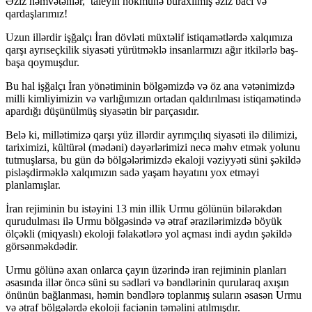
Əziz həmvətənlər, taleyin hökmünə buraxılmış əziz bacı və
qardaşlarımız!
Uzun illərdir işğalçı İran dövləti müxtəlif istiqamətlərdə xalqımıza
qarşı ayrıseçkilik siyasəti yürütməklə insanlarmızı ağır itkilərlə baş-
başa qoymuşdur.
Bu hal işğalçı İran yönətiminin bölgəmizdə və öz ana vətənimizdə
milli kimliyimizin və varlığımızın ortadan qaldırılması istiqamətində
apardığı düşünülmüş siyasətin bir parçasıdır.
Belə ki, millətimizə qarşı yüz illərdir ayrımçılıq siyasəti ilə dilimizi,
tariximizi, kültürəl (mədəni) dəyərlərimizi necə məhv etmək yolunu
tutmuşlarsa, bu gün də bölgələrimizdə ekaloji vəziyyəti süni şəkildə
pisləşdirməklə xalqımızın sadə yaşam həyatını yox etməyi
planlamışlar.
İran rejiminin bu istəyini 13 min illik Urmu gölünün bilərəkdən
qurudulması ilə Urmu bölgəsində və ətraf ərazilərimizdə böyük
ölçəkli (miqyaslı) ekoloji fəlakətlərə yol açması indi aydın şəkildə
görsənməkdədir.
Urmu gölünə axan onlarca çayın üzərində iran rejiminin planları
əsasında illər öncə süni su sədləri və bəndlərinin qurularaq axışın
önünün bağlanması, həmin bəndlərə toplanmış suların əsasən Urmu
və ətraf bölgələrdə ekoloji faciənin təməlini atılmışdır.