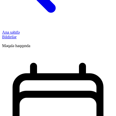
Ana səhifə
Bildirilər
Məqalə haqqında