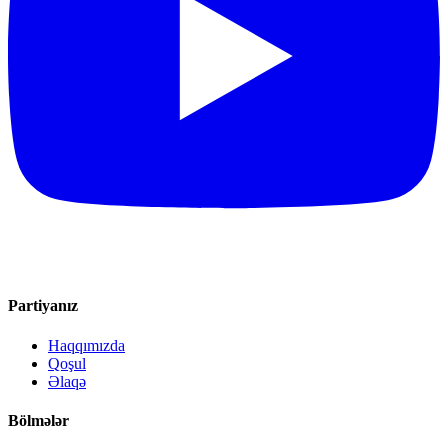
Partiyanız
Haqqımızda
Qoşul
Əlaqə
Bölmələr