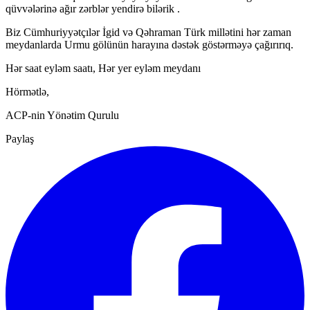
qüvvələrinə ağır zərblər yendirə bilərik .
Biz Cümhuriyyətçılər İgid və Qəhraman Türk millətini hər zaman
meydanlarda Urmu gölünün harayına dəstək göstərməyə çağırırıq.
Hər saat eyləm saatı, Hər yer eyləm meydanı
Hörmətlə,
ACP-nin Yönətim Qurulu
Paylaş