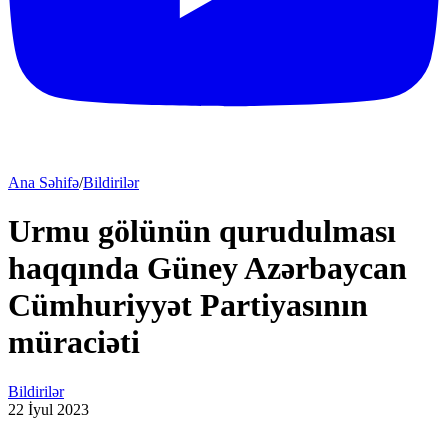
Ana Səhifə
/
Bildirilər
Urmu gölünün qurudulması
haqqında Güney Azərbaycan
Cümhuriyyət Partiyasının
müraciəti
Bildirilər
22 İyul 2023