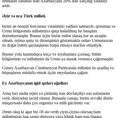
fırtınaları səbəbilə Batı Azərbaycada 20% dəri xərçəng xəstəliyi
artıb.
Əziz və uca Türk milləti,
bizim ən önəmli borcumuz vətənimizi yadlara satmayıb, qorumaq və
Urmu bölgəsində millətimizə qarşı baladılmış bu basqıları
durmdurmaqdır. Bunun üçün bizlər millət olaraq hər an ayaqda
olmalı, rejimə qarşı öz dirənişimizi göstərməklə onları Urmumuzun
öz doğal (təbii) qaynaqlarını bərpa etməyə məcbur etməliyik.
Bunun yolu hammılıqca küçə və xiyabanlara çıxmaq, bütün
bölglərimiz və millətimizi də Urmu-ya dəstək verməyə çağırmaqdır.
Güney Azərbaycan Cümhuriyyət Partiyasıda millətini öz azadlıq və
hüquqlarını müdafiə etmək üçün meydanlara çağırır.
Ey Azərbaycanın igid qızları oğulları
Artıq fars molla rejim və çürümüş iran dövlətçiliyi son nəfəslərini
verir, dünyadan təcrid olunur. Bununla yanaşı, bizim əvvəlki illərlə
müqayisədə daha çox organizə və milli gücümüz var.
Əmin olaq ki əgər biz Əl ələ verib çiyin-çiyinə olursaq həm
millətimizin haq səsini dünyaya yaya bilirik həm iran biganə