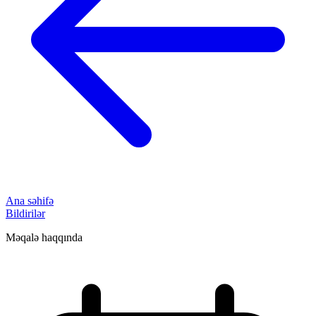
Ana səhifə
Bildirilər
Məqalə haqqında