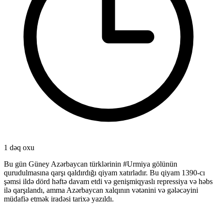
1 dəq oxu
Bu gün Güney Azərbaycan türklərinin #Urmiya gölünün
qurudulmasına qarşı qaldırdığı qiyam xatırladır. Bu qiyam 1390-cı
şəmsi ildə dörd həftə davam etdi və genişmiqyaslı repressiya və həbs
ilə qarşılandı, amma Azərbaycan xalqının vətənini və gələcəyini
müdafiə etmək iradəsi tarixə yazıldı.