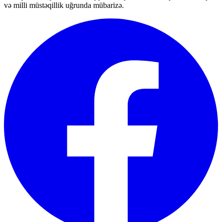
və milli müstəqillik uğrunda mübarizə.