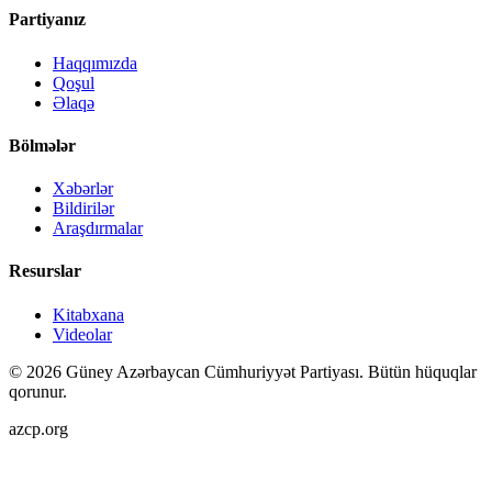
Partiyanız
Haqqımızda
Qoşul
Əlaqə
Bölmələr
Xəbərlər
Bildirilər
Araşdırmalar
Resurslar
Kitabxana
Videolar
©
2026
Güney Azərbaycan Cümhuriyyət Partiyası.
Bütün hüquqlar
qorunur.
azcp.org