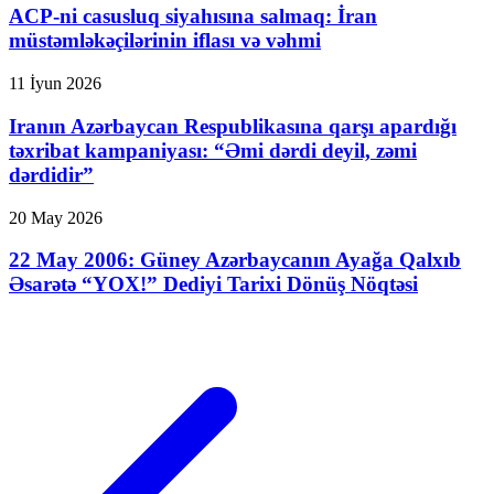
ACP-ni casusluq siyahısına salmaq: İran
müstəmləkəçilərinin iflası və vəhmi
11 İyun 2026
Iranın Azərbaycan Respublikasına qarşı apardığı
təxribat kampaniyası: “Əmi dərdi deyil, zəmi
dərdidir”
20 May 2026
22 May 2006: Güney Azərbaycanın Ayağa Qalxıb
Əsarətə “YOX!” Dediyi Tarixi Dönüş Nöqtəsi