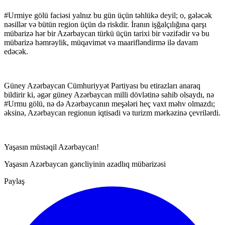
#Urmiye gölü faciəsi yalnız bu gün üçün təhlükə deyil; o, gələcək
nəsillər və bütün region üçün də riskdir. İranın işğalçılığına qarşı
mübarizə hər bir Azərbaycan türkü üçün tarixi bir vəzifədir və bu
mübarizə həmrəylik, müqavimət və maarifləndirmə ilə davam
edəcək.
Güney Azərbaycan Cümhuriyyət Partiyası bu etirazları anaraq
bildirir ki, əgər güney Azərbaycan milli dövlətinə sahib olsaydı, nə
#Urmu gölü, nə də Azərbaycanın meşələri heç vaxt məhv olmazdı;
əksinə, Azərbaycan regionun iqtisadi və turizm mərkəzinə çevrilərdi.
Yaşasın müstəqil Azərbaycan!
Yaşasın Azərbaycan gəncliyinin azadlıq mübarizəsi
Paylaş