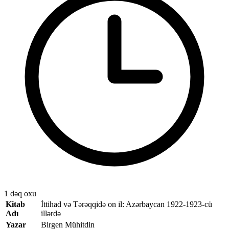
1 dəq oxu
Kitab
İttihad və Tərəqqidə on il: Azərbaycan 1922-1923-cü
Adı
illərdə
Yazar
Birgen Mühitdin