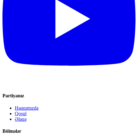
Partiyanız
Haqqımızda
Qoşul
Əlaqə
Bölmələr