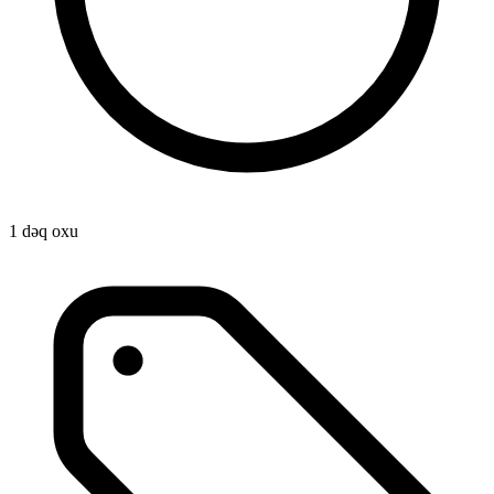
1 dəq oxu