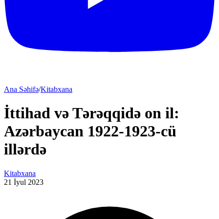
Ana Səhifə
/
Kitabxana
İttihad və Tərəqqidə on il:
Azərbaycan 1922-1923-cü
illərdə
Kitabxana
21 İyul 2023