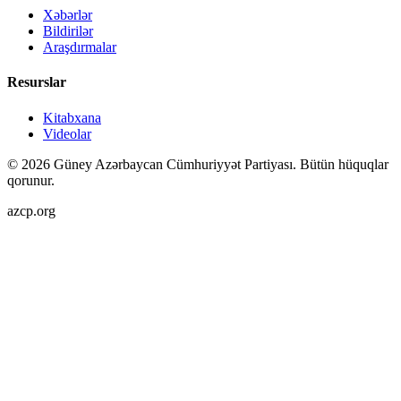
Xəbərlər
Bildirilər
Araşdırmalar
Resurslar
Kitabxana
Videolar
©
2026
Güney Azərbaycan Cümhuriyyət Partiyası.
Bütün hüquqlar
qorunur.
azcp.org