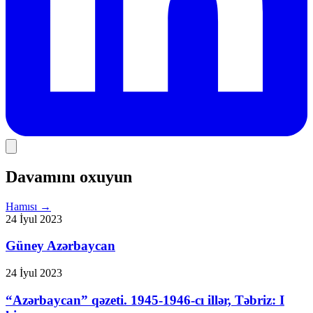
Davamını oxuyun
Hamısı
→
24 İyul 2023
Güney Azərbaycan
24 İyul 2023
“Azərbaycan” qəzeti. 1945-1946-cı illər, Təbriz: I