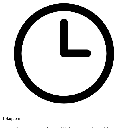
1 dəq oxu