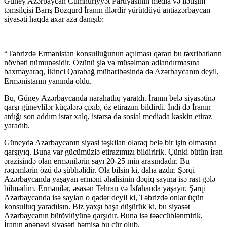
Güney Azərbaycan Cümhuriyyət Partiyasının media və ilətişim
təmsilçisi Barış Bozqurd İranın illərdir yürütdüyü antiazərbaycan
siyasəti haqda axar aza danışıb:
“Təbrizdə Ermənistan konsulluğunun açılması qərarı bu təxribatların
növbəti nümunəsidir. Özünü şiə və müsəlman adlandırmasına
baxmayaraq, İkinci Qarabağ müharibəsində də Azərbaycanın deyil,
Ermənistanın yanında oldu.
Bu, Güney Azərbaycanda narahatlıq yaratdı. İranın belə siyasətinə
qarşı güneylilər küçələrə çıxıb, öz etirazını bildirdi. İndi də İranın
atdığı son addım istər xalq, istərsə də sosial mediada kəskin etiraz
yaradıb.
Güneydə Azərbaycanın siyasi təşkilatı olaraq belə bir işin olmasına
qarşıyıq. Buna var gücümüzlə etirazımızı bildiririk. Çünki bütün İran
ərazisində olan ermənilərin sayı 20-25 min arasındadır. Bu
rəqəmlərin özü də şübhəlidir. Ola bilsin ki, daha azdır. Şərqi
Azərbaycanda yaşayan erməni əhalisinin dəqiq sayına isə rast gələ
bilmədim. Ermənilər, əsasən Tehran və İsfahanda yaşayır. Şərqi
Azərbaycanda isə sayları o qədər deyil ki, Təbrizdə onlar üçün
konsulluq yaradılsın. Biz yaxşı başa düşürük ki, bu siyasət
Azərbaycanın bütövlüyünə qarşıdır. Buna isə təəccüblənmirik,
İranın ənənəvi siyasəti həmişə bu cür olub.