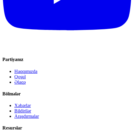
Partiyanız
Haqqımızda
Qoşul
Əlaqə
Bölmələr
Xəbərlər
Bildirilər
Araşdırmalar
Resurslar