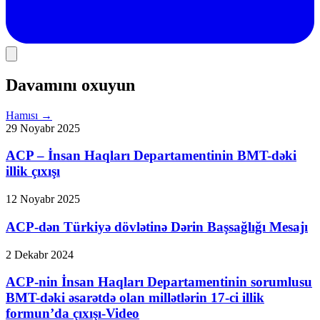
Davamını oxuyun
Hamısı
→
29 Noyabr 2025
ACP – İnsan Haqları Departamentinin BMT-dəki
illik çıxışı
12 Noyabr 2025
ACP-dən Türkiyə dövlətinə Dərin Başsağlığı Mesajı
2 Dekabr 2024
ACP-nin İnsan Haqları Departamentinin sorumlusu
BMT-dəki əsarətdə olan millətlərin 17-ci illik
formun’da çıxışı-Video