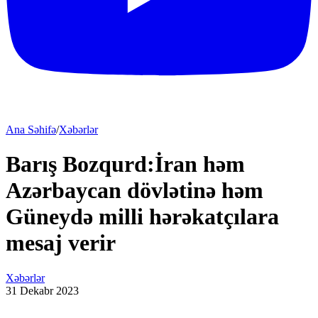
Ana Səhifə
/
Xəbərlər
Barış Bozqurd:İran həm
Azərbaycan dövlətinə həm
Güneydə milli hərəkatçılara
mesaj verir
Xəbərlər
31 Dekabr 2023